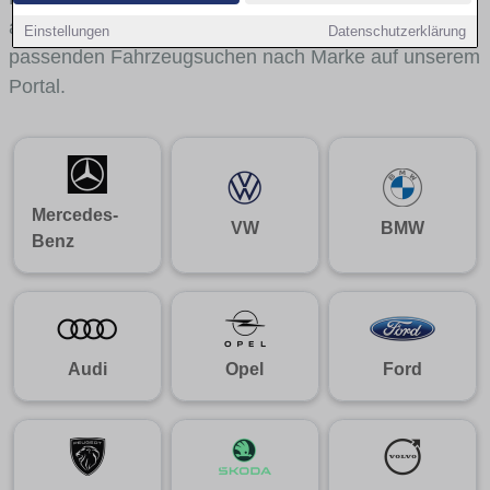
aus gelangst du mit internen Links bequem zu den
Einstellungen
Datenschutzerklärung
passenden Fahrzeugsuchen nach Marke auf unserem
Portal.
Mercedes-
VW
BMW
Benz
Audi
Opel
Ford