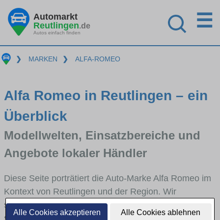
☰
Automarkt
Reutlingen
.de
Autos einfach finden
❯
MARKEN
❯
ALFA-ROMEO
Alfa Romeo in Reutlingen – ein
Überblick
Modellwelten, Einsatzbereiche und
Angebote lokaler Händler
Diese Seite porträtiert die Auto-Marke Alfa Romeo im
Kontext von Reutlingen und der Region. Wir
skizzieren, in welchen Fahrzeugklassen Alfa Romeo
Alle Cookies akzeptieren
Alle Cookies ablehnen
stark vertreten ist, welche Modellreihen häufig im