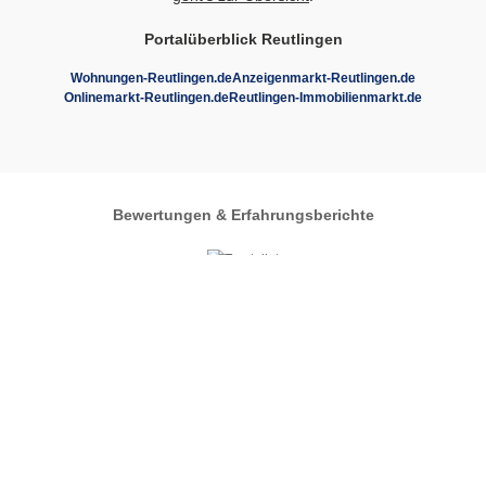
Portalüberblick Reutlingen
Wohnungen-Reutlingen.de
Anzeigenmarkt-Reutlingen.de
Onlinemarkt-Reutlingen.de
Reutlingen-Immobilienmarkt.de
Bewertungen & Erfahrungsberichte
Autos-im-Umkreis.de
Zentrales Regionalportal