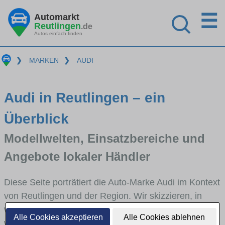
☰
Automarkt
Reutlingen
.de
Autos einfach finden
❯
MARKEN
❯
AUDI
Audi in Reutlingen – ein
Überblick
Modellwelten, Einsatzbereiche und
Angebote lokaler Händler
Diese Seite porträtiert die Auto-Marke Audi im Kontext
von Reutlingen und der Region. Wir skizzieren, in
welchen Fahrzeugklassen Audi stark vertreten ist,
Alle Cookies akzeptieren
Alle Cookies ablehnen
welche Modellreihen häufig im Stadt- und