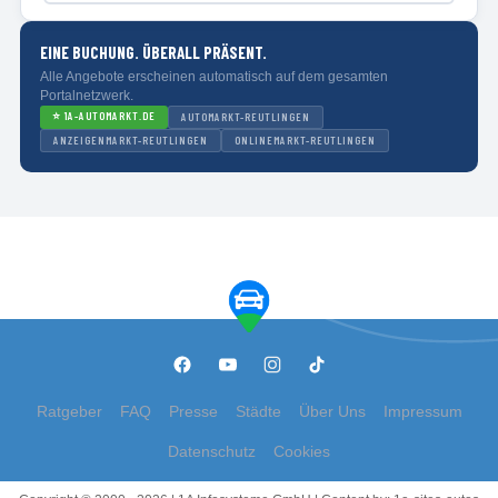
EINE BUCHUNG. ÜBERALL PRÄSENT.
Alle Angebote erscheinen automatisch auf dem gesamten
Portalnetzwerk.
⭐
1A-AUTOMARKT.DE
AUTOMARKT-REUTLINGEN
ANZEIGENMARKT-REUTLINGEN
ONLINEMARKT-REUTLINGEN
Ratgeber
FAQ
Presse
Städte
Über Uns
Impressum
Datenschutz
Cookies