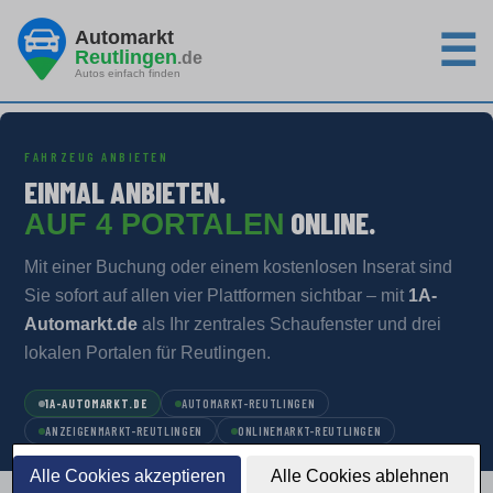
Automarkt
☰
Reutlingen
.de
Autos einfach finden
FAHRZEUG ANBIETEN
EINMAL ANBIETEN.
ONLINE.
AUF 4 PORTALEN
Mit einer Buchung oder einem kostenlosen Inserat sind
Sie sofort auf allen vier Plattformen sichtbar – mit
1A-
Automarkt.de
als Ihr zentrales Schaufenster und drei
lokalen Portalen für Reutlingen.
1A-AUTOMARKT.DE
AUTOMARKT-REUTLINGEN
ANZEIGENMARKT-REUTLINGEN
ONLINEMARKT-REUTLINGEN
Alle Cookies akzeptieren
Alle Cookies ablehnen