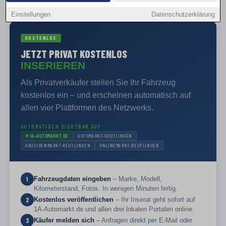
PRIVAT VERKAUFEN
Einstellungen
Datenschutzerklärung
KOSTENLOS
JETZT PRIVAT KOSTENLOS
INSERIEREN
Als Privatverkäufer stellen Sie Ihr Fahrzeug
kostenlos ein – und erscheinen automatisch auf
allen vier Plattformen des Netzwerks.
AUTOMATISCH SICHTBAR AUF:
⭐
1A-AUTOMARKT.DE
AUTOMARKT-REUTLINGEN
ANZEIGENMARKT-REUTLINGEN
ONLINEMARKT-REUTLINGEN
Fahrzeugdaten eingeben
– Marke, Modell,
1
Kilometerstand, Fotos. In wenigen Minuten fertig.
Kostenlos veröffentlichen
– Ihr Inserat geht sofort auf
2
1A-Automarkt.de und allen drei lokalen Portalen online.
Käufer melden sich
– Anfragen direkt per E-Mail oder
3