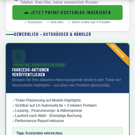
Telefon. Kein Abo, keine versteckten Kosten.
🚗
JETZT PRIVAT KOSTENLOS INSERIEREN
✓
Kostenlos · ✓
Kein Abo · ✓
Sofort online auf 4 Portalen
GEWERBLICH – AUTOHÄUSER & HÄNDLER
EMPFOHLEN
🚀
PROMOTION · NEUHEITEN & AKTIONEN
FAHRZEUG-AKTIONEN
VERÖFFENTLICHEN
Bringen Sie Ihre aktuellen Aktionsangebote direkt in den Ticker der
Neumodelle-Highlights – auf allen vier Portalen gleichzeitig.
Ticker-Platzierung auf Modell-Highlights
✓
Sichtbar auf 1A-Automarkt.de + 3 lokalen Portalen
✓
Leasing-, Finanzierungs- & Aktionspreise
✓
Laufzeit nach Wahl · Einmalige Buchung
✓
Performance-Report inklusive
✓
Tipp: Kostenlos einreichen.