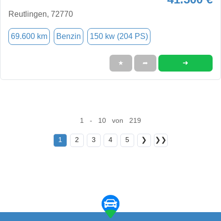
Reutlingen, 72770
69.600 km
Benzin
150 kw (204 PS)
➜
★
➦
1 - 10 von 219
1
2
3
4
5
❯
❯❯