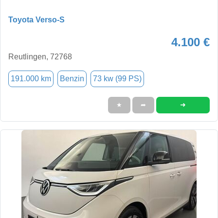
Toyota Verso-S
4.100 €
Reutlingen, 72768
191.000 km
Benzin
73 kw (99 PS)
➜
★
➦