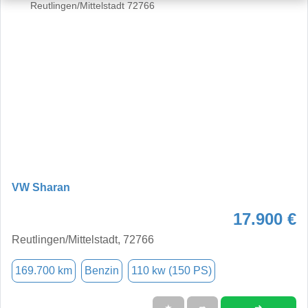
VW Sharan
17.900 €
Reutlingen/Mittelstadt, 72766
169.700 km
Benzin
110 kw (150 PS)
➜
★
➦