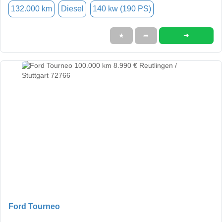
132.000 km
Diesel
140 kw (190 PS)
➜
★
➦
Ford Tourneo