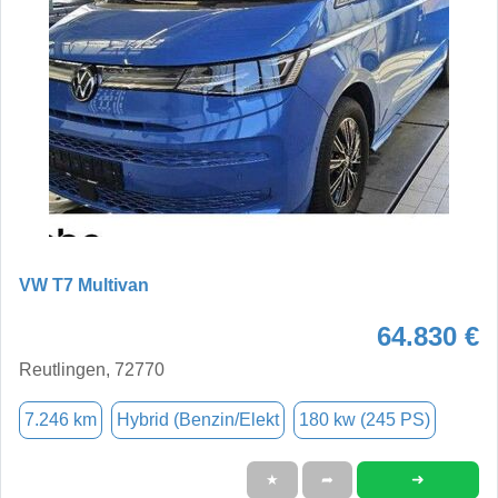
VW T7 Multivan
64.830 €
Reutlingen, 72770
7.246 km
Hybrid (Benzin/Elekt
180 kw (245 PS)
➜
★
➦