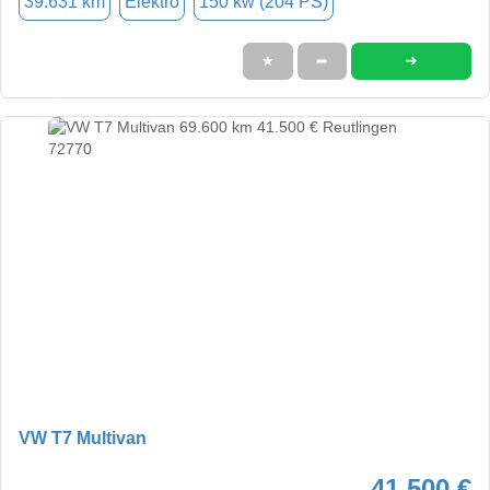
39.631 km
Elektro
150 kw (204 PS)
➜
★
➦
VW T7 Multivan
41.500 €