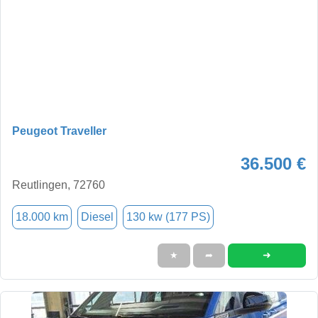
Peugeot Traveller
36.500 €
Reutlingen, 72760
18.000 km
Diesel
130 kw (177 PS)
➜
★
➦