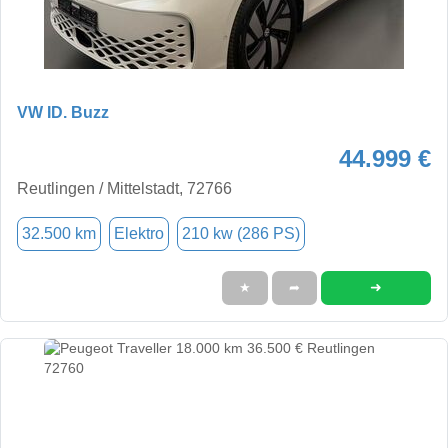
VW ID. Buzz
44.999 €
Reutlingen / Mittelstadt, 72766
32.500 km
Elektro
210 kw (286 PS)
➜
★
➦