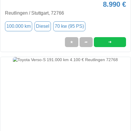
8.990 €
Reutlingen / Stuttgart, 72766
100.000 km
Diesel
70 kw (95 PS)
➜
★
➦