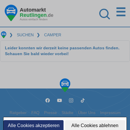
☰
Automarkt
Reutlingen
.de
Autos einfach finden
❯
SUCHEN
❯
CAMPER
Leider konnten wir derzeit keine passenden Autos finden.
Schauen Sie bald wieder vorbei!
Ratgeber
FAQ
Presse
Städte
Über Uns
Impressum
Datenschutz
Cookies
Alle Cookies akzeptieren
Alle Cookies ablehnen