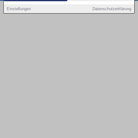
Copyright © 2000 - 2026 | 1A Infosysteme GmbH | Content by: 1a-sites-autos
Einstellungen
Datenschutzerklärung
08.08.2026