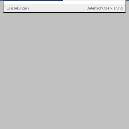
Copyright © 2000 - 2026 | 1A Infosysteme GmbH | Content by: 1a-sites-autos
Einstellungen
Datenschutzerklärung
08.08.2026