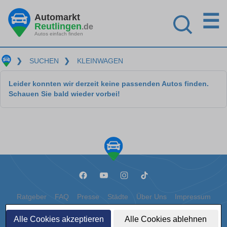
☰
Automarkt
Reutlingen
.de
Autos einfach finden
❯
SUCHEN
❯
KLEINWAGEN
Leider konnten wir derzeit keine passenden Autos finden.
Schauen Sie bald wieder vorbei!
Ratgeber
FAQ
Presse
Städte
Über Uns
Impressum
Datenschutz
Cookies
Alle Cookies akzeptieren
Alle Cookies ablehnen