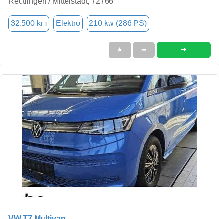
Reutlingen / Mittelstadt, 72766
32.500 km
Elektro
210 kw (286 PS)
➜
★
➦
VW T7 Multivan