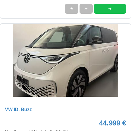
➜
★
➦
VW ID. Buzz
44.999 €