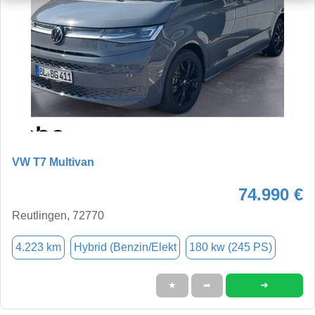
VW T7 Multivan
74.990 €
Reutlingen, 72770
4.223 km
Hybrid (Benzin/Elekt
180 kw (245 PS)
➜
★
➦