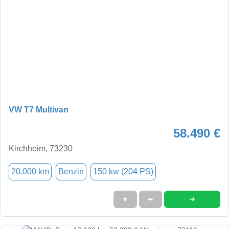
VW T7 Multivan
58.490 €
Kirchheim, 73230
20.000 km
Benzin
150 kw (204 PS)
➜
★
➦