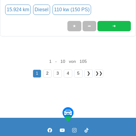
15.924 km
Diesel
110 kw (150 PS)
➜
★
➦
1 - 10 von 105
1
2
3
4
5
❯
❯❯