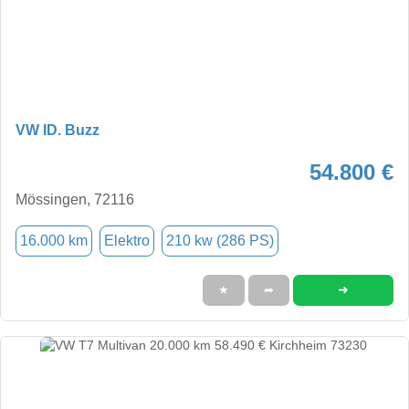
VW ID. Buzz
54.800 €
Mössingen, 72116
16.000 km
Elektro
210 kw (286 PS)
➜
★
➦