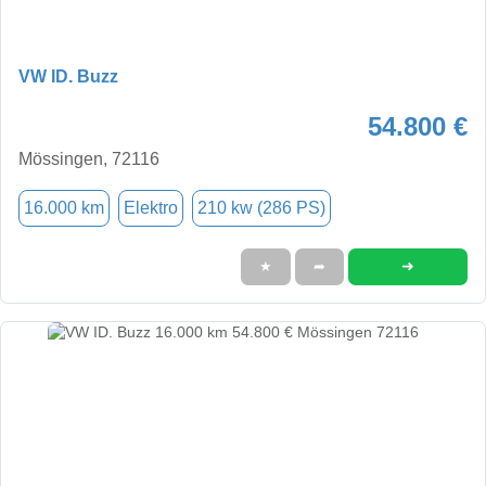
VW ID. Buzz
54.800 €
Mössingen, 72116
16.000 km
Elektro
210 kw (286 PS)
➜
★
➦