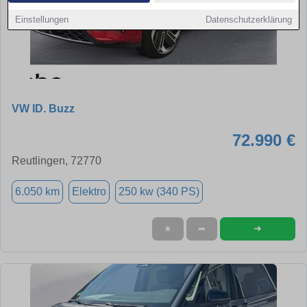
Einstellungen
Datenschutzerklärung
VW ID. Buzz
72.990 €
Reutlingen, 72770
6.050 km
Elektro
250 kw (340 PS)
➜
★
➦