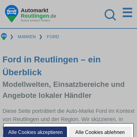
☰
Automarkt
Reutlingen
.de
Autos einfach finden
❯
MARKEN
❯
FORD
Ford in Reutlingen – ein
Überblick
Modellwelten, Einsatzbereiche und
Angebote lokaler Händler
Diese Seite porträtiert die Auto-Marke Ford im Kontext
von Reutlingen und der Region. Wir skizzieren, in
welchen Fahrzeugklassen Ford stark vertreten ist,
Alle Cookies akzeptieren
Alle Cookies ablehnen
welche Modellreihen häufig im Stadt- und