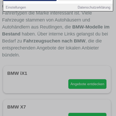
und Umlandverkehr zu sehen sind und für welche
Einstellungen
Datenschutzerklärung
Fahrertypen die Marke interessant ist. Viele
Fahrzeuge stammen von Autohäusern und
Autohändlern aus Reutlingen, die
BMW-Modelle im
Bestand
haben. Über interne Links gelangst du bei
Bedarf zu
Fahrzeugsuchen nach BMW
, die die
entsprechenden Angebote der lokalen Anbieter
bündeln.
BMW iX1
Angebote entdecken
BMW X7