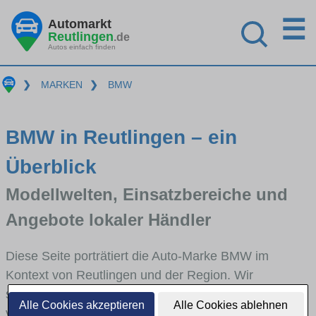
☰
Automarkt
Reutlingen
.de
Autos einfach finden
❯
MARKEN
❯
BMW
BMW in Reutlingen – ein
Überblick
Modellwelten, Einsatzbereiche und
Angebote lokaler Händler
Diese Seite porträtiert die Auto-Marke BMW im
Kontext von Reutlingen und der Region. Wir
skizzieren, in welchen Fahrzeugklassen BMW stark
Alle Cookies akzeptieren
Alle Cookies ablehnen
vertreten ist, welche Modellreihen häufig im Stadt-