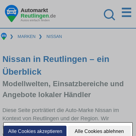
☰
Automarkt
Reutlingen
.de
Autos einfach finden
❯
MARKEN
❯
NISSAN
Nissan in Reutlingen – ein
Überblick
Modellwelten, Einsatzbereiche und
Angebote lokaler Händler
Diese Seite porträtiert die Auto-Marke Nissan im
Kontext von Reutlingen und der Region. Wir
skizzieren, in welchen Fahrzeugklassen Nissan stark
Alle Cookies akzeptieren
Alle Cookies ablehnen
vertreten ist, welche Modellreihen häufig im Stadt-