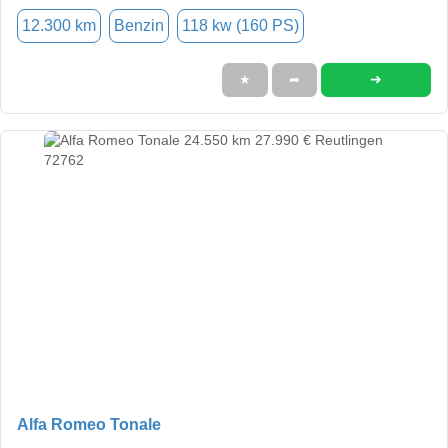
12.300 km
Benzin
118 kw (160 PS)
➜
★
➦
Alfa Romeo Tonale