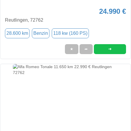
24.990 €
Reutlingen, 72762
28.600 km
Benzin
118 kw (160 PS)
➜
★
➦