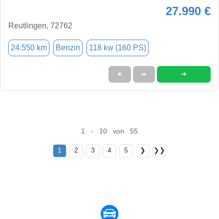
27.990 €
Reutlingen, 72762
24.550 km
Benzin
118 kw (160 PS)
➜
★
➦
1 - 10 von 55
1
2
3
4
5
❯
❯❯