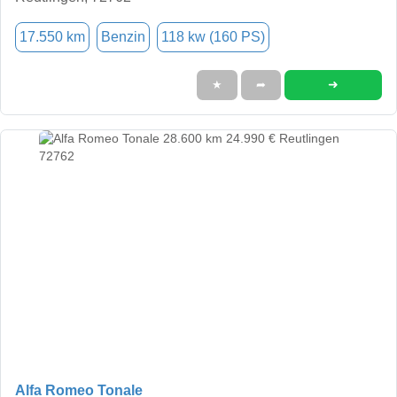
17.550 km
Benzin
118 kw (160 PS)
➜
★
➦
Alfa Romeo Tonale