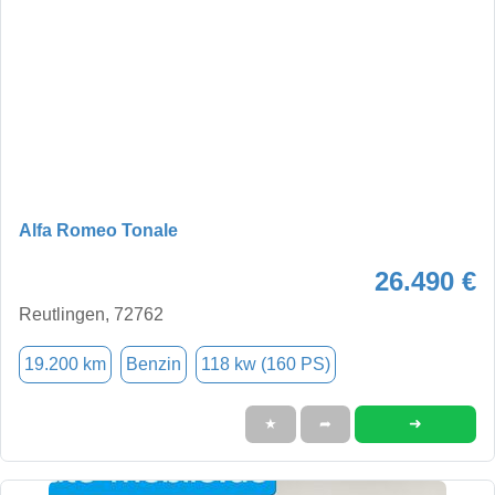
Alfa Romeo Tonale
26.490 €
Reutlingen, 72762
19.200 km
Benzin
118 kw (160 PS)
➜
★
➦