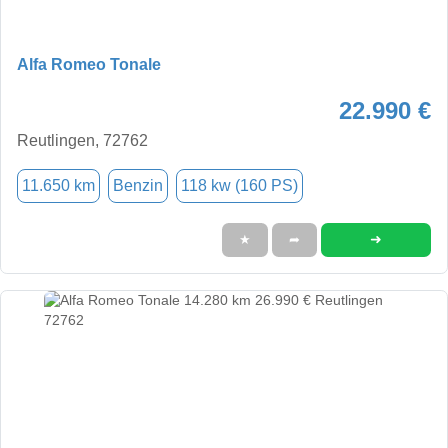
Alfa Romeo Tonale
22.990 €
Reutlingen, 72762
11.650 km
Benzin
118 kw (160 PS)
➜
★
➦