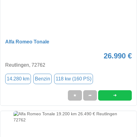
Alfa Romeo Tonale
26.990 €
Reutlingen, 72762
14.280 km
Benzin
118 kw (160 PS)
➜
★
➦