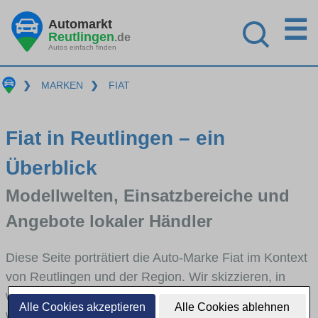
☰
Automarkt
Reutlingen
.de
Autos einfach finden
❯
MARKEN
❯
FIAT
Fiat in Reutlingen – ein
Überblick
Modellwelten, Einsatzbereiche und
Angebote lokaler Händler
Diese Seite porträtiert die Auto-Marke Fiat im Kontext
von Reutlingen und der Region. Wir skizzieren, in
welchen Fahrzeugklassen Fiat stark vertreten ist,
Alle Cookies akzeptieren
Alle Cookies ablehnen
welche Modellreihen häufig im Stadt- und