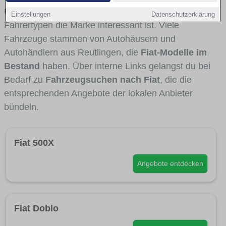
Umlandverkehr zu sehen sind und für welche
Einstellungen
Datenschutzerklärung
Fahrertypen die Marke interessant ist. Viele
Fahrzeuge stammen von Autohäusern und
Autohändlern aus Reutlingen, die
Fiat-Modelle im
Bestand
haben. Über interne Links gelangst du bei
Bedarf zu
Fahrzeugsuchen nach Fiat
, die die
entsprechenden Angebote der lokalen Anbieter
bündeln.
Fiat 500X
Angebote entdecken
Fiat Doblo