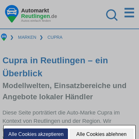
☰
Automarkt
Reutlingen
.de
Autos einfach finden
❯
MARKEN
❯
CUPRA
Cupra in Reutlingen – ein
Überblick
Modellwelten, Einsatzbereiche und
Angebote lokaler Händler
Diese Seite porträtiert die Auto-Marke Cupra im
Kontext von Reutlingen und der Region. Wir
skizzieren, in welchen Fahrzeugklassen Cupra stark
Alle Cookies akzeptieren
Alle Cookies ablehnen
vertreten ist, welche Modellreihen häufig im Stadt-