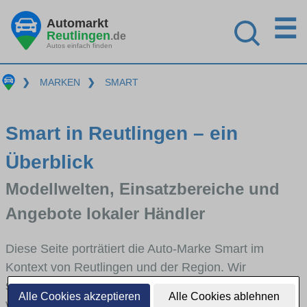
☰
Automarkt
Reutlingen
.de
Autos einfach finden
❯
MARKEN
❯
SMART
Smart in Reutlingen – ein
Überblick
Modellwelten, Einsatzbereiche und
Angebote lokaler Händler
Diese Seite porträtiert die Auto-Marke Smart im
Kontext von Reutlingen und der Region. Wir
skizzieren, in welchen Fahrzeugklassen Smart stark
Alle Cookies akzeptieren
Alle Cookies ablehnen
vertreten ist, welche Modellreihen häufig im Stadt-