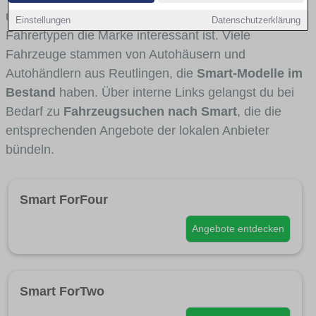
und Umlandverkehr zu sehen sind und für welche
Einstellungen
Datenschutzerklärung
Fahrertypen die Marke interessant ist. Viele
Fahrzeuge stammen von Autohäusern und
Autohändlern aus Reutlingen, die
Smart-Modelle im
Bestand
haben. Über interne Links gelangst du bei
Bedarf zu
Fahrzeugsuchen nach Smart
, die die
entsprechenden Angebote der lokalen Anbieter
bündeln.
Smart ForFour
Angebote entdecken
Smart ForTwo