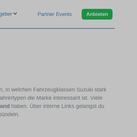
geber
Partner Events
Anbieten
en, in welchen Fahrzeugklassen Suzuki stark
hrertypen die Marke interessant ist. Viele
tand
haben. Über interne Links gelangst du
bündeln.