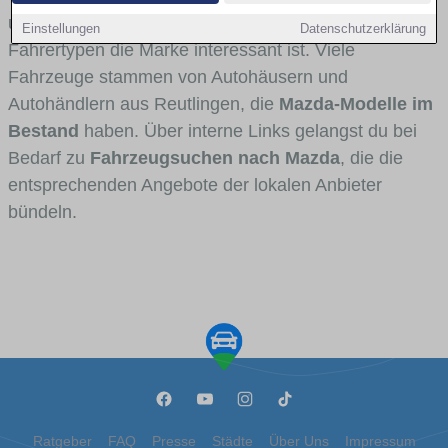
und Umlandverkehr zu sehen sind und für welche
Einstellungen
Datenschutzerklärung
Fahrertypen die Marke interessant ist. Viele
Fahrzeuge stammen von Autohäusern und
Autohändlern aus Reutlingen, die
Mazda-Modelle im
Bestand
haben. Über interne Links gelangst du bei
Bedarf zu
Fahrzeugsuchen nach Mazda
, die die
entsprechenden Angebote der lokalen Anbieter
bündeln.
Ratgeber
FAQ
Presse
Städte
Über Uns
Impressum