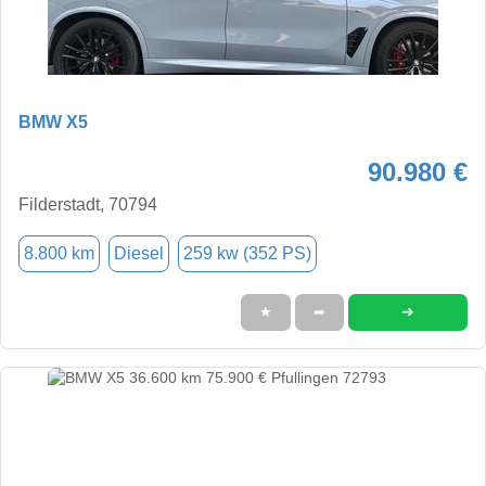
BMW X5
90.980 €
Filderstadt, 70794
8.800 km
Diesel
259 kw (352 PS)
➜
★
➦