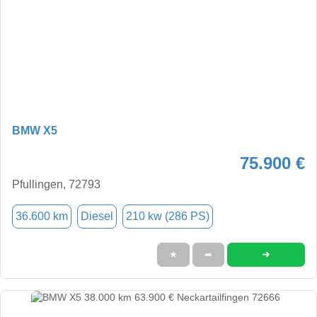
BMW X5
75.900 €
Pfullingen, 72793
36.600 km
Diesel
210 kw (286 PS)
➜
★
➦