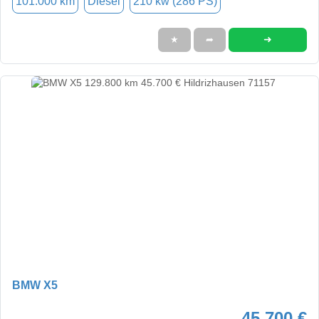
101.000 km
Diesel
210 kw (286 PS)
➜
★
➦
BMW X5
45.700 €