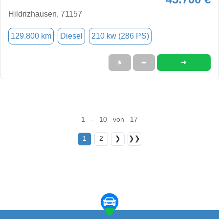
Hildrizhausen, 71157
129.800 km
Diesel
210 kw (286 PS)
➜
★
➦
1 - 10 von 17
1
2
❯
❯❯