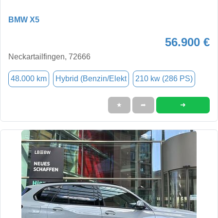
BMW X5
56.900 €
Neckartailfingen, 72666
48.000 km
Hybrid (Benzin/Elekt
210 kw (286 PS)
➜
★
➦