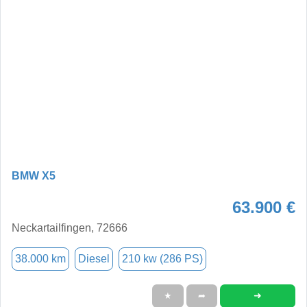
BMW X5
63.900 €
Neckartailfingen, 72666
38.000 km
Diesel
210 kw (286 PS)
➜
★
➦