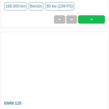
168.000 km
Benzin
80 kw (109 PS)
➜
★
➦
BMW 120