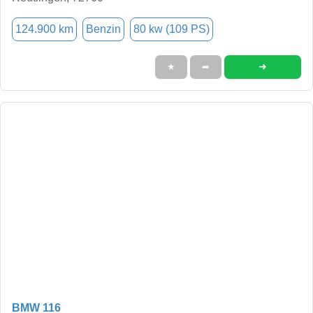
124.900 km
Benzin
80 kw (109 PS)
➜
★
➦
BMW 116