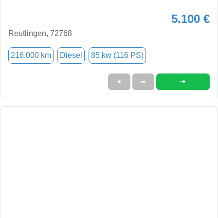
5.100 €
Reutlingen, 72768
216.000 km
Diesel
85 kw (116 PS)
➜
★
➦