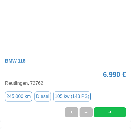
BMW 118
6.990 €
Reutlingen, 72762
245.000 km
Diesel
105 kw (143 PS)
➜
★
➦