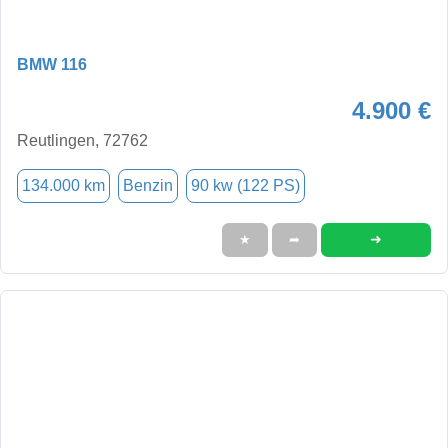
BMW 116
4.900 €
Reutlingen, 72762
134.000 km
Benzin
90 kw (122 PS)
➜
★
➦