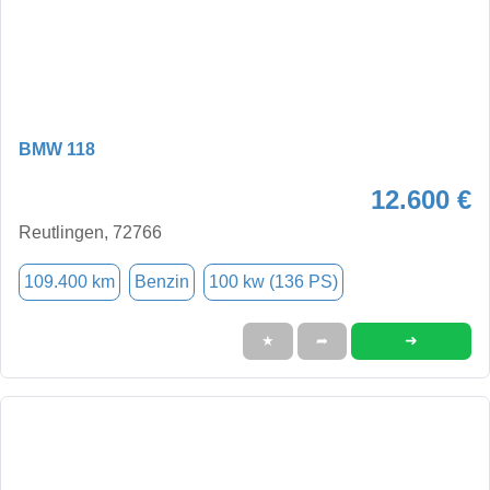
BMW 118
12.600 €
Reutlingen, 72766
109.400 km
Benzin
100 kw (136 PS)
➜
★
➦