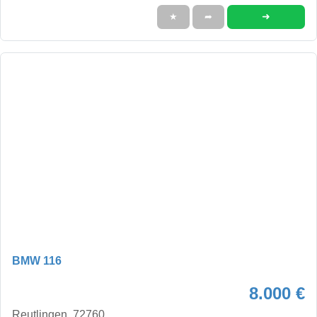
➜
★
➦
BMW 116
8.000 €
Reutlingen, 72760