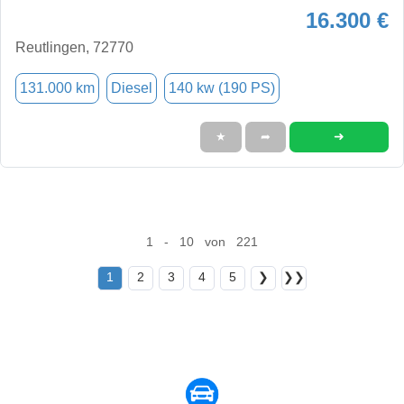
16.300 €
Reutlingen, 72770
131.000 km
Diesel
140 kw (190 PS)
➜
★
➦
1 - 10 von 221
1
2
3
4
5
❯
❯❯