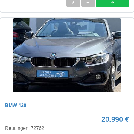
➜
★
➦
BMW 420
20.990 €
Reutlingen, 72762