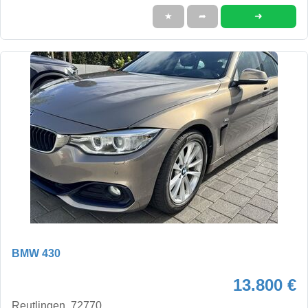
➜
★
➦
BMW 430
13.800 €
Reutlingen, 72770