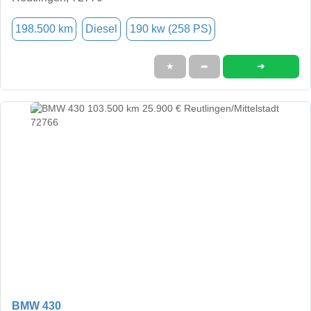
198.500 km
Diesel
190 kw (258 PS)
➜
★
➦
BMW 430