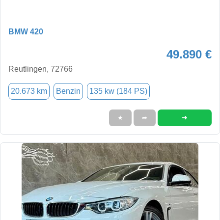
BMW 420
49.890 €
Reutlingen, 72766
20.673 km
Benzin
135 kw (184 PS)
➜
★
➦