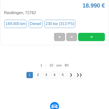
18.990 €
Reutlingen, 72762
149.000 km
Diesel
230 kw (313 PS)
➜
★
➦
1 - 10 von 80
1
2
3
4
5
❯
❯❯