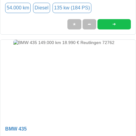
54.000 km
Diesel
135 kw (184 PS)
➜
★
➦
BMW 435