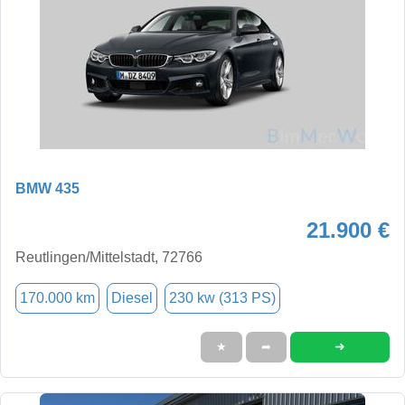
BMW 435
21.900 €
Reutlingen/Mittelstadt, 72766
170.000 km
Diesel
230 kw (313 PS)
➜
★
➦