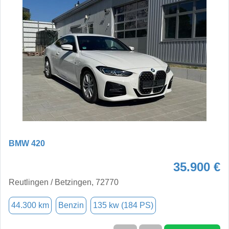
BMW 420
35.900 €
Reutlingen / Betzingen, 72770
44.300 km
Benzin
135 kw (184 PS)