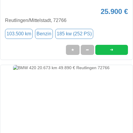
25.900 €
Reutlingen/Mittelstadt, 72766
103.500 km
Benzin
185 kw (252 PS)
➜
★
➦