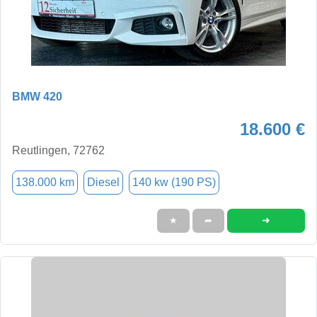
BMW 420
18.600 €
Reutlingen, 72762
138.000 km
Diesel
140 kw (190 PS)
➜
★
➦