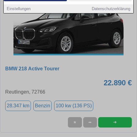
Einstellungen
Datenschutzerklärung
BMW 218 Active Tourer
22.890 €
Reutlingen, 72766
28.347 km
Benzin
100 kw (136 PS)
➜
★
➦