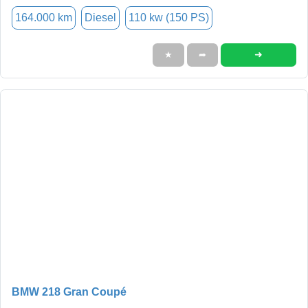
164.000 km
Diesel
110 kw (150 PS)
➜
★
➦
BMW 218 Gran Coupé