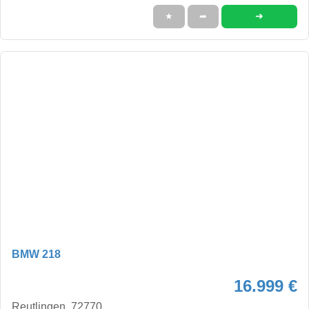
➜
★
➦
BMW 218
16.999 €
Reutlingen, 72770