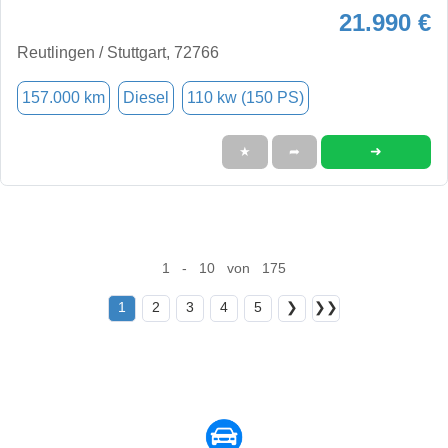
21.990 €
Reutlingen / Stuttgart, 72766
157.000 km
Diesel
110 kw (150 PS)
➜
★
➦
1 - 10 von 175
1
2
3
4
5
❯
❯❯