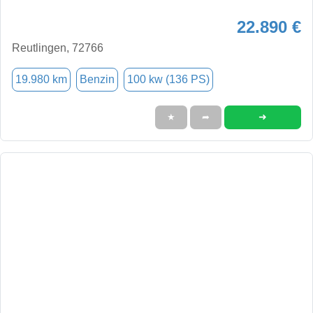
22.890 €
Reutlingen, 72766
19.980 km
Benzin
100 kw (136 PS)
➜
★
➦