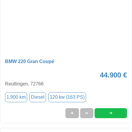
BMW 220 Gran Coupé
44.900 €
Reutlingen, 72766
1.900 km
Diesel
120 kw (163 PS)
➜
★
➦