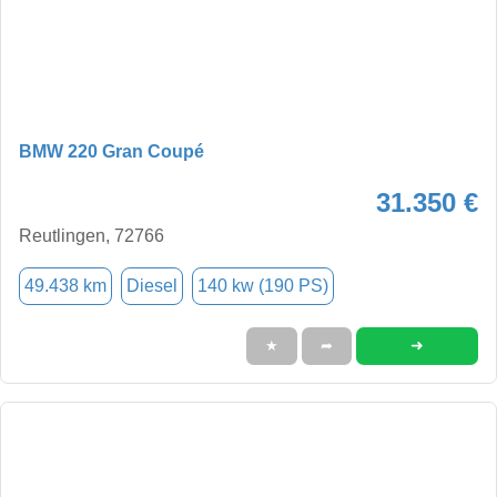
BMW 220 Gran Coupé
31.350 €
Reutlingen, 72766
49.438 km
Diesel
140 kw (190 PS)
➜
★
➦