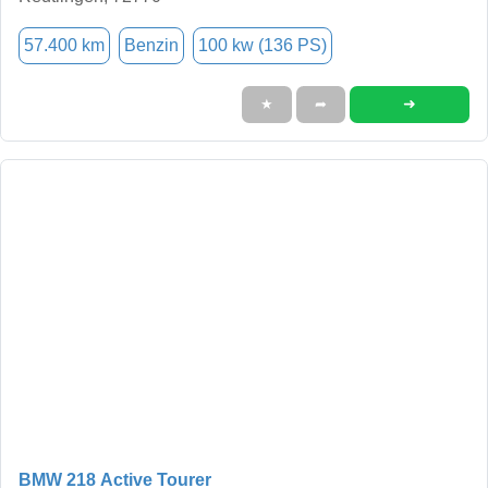
57.400 km
Benzin
100 kw (136 PS)
➜
★
➦
BMW 218 Active Tourer