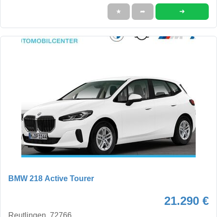
➜
★
➦
BMW 218 Active Tourer
21.290 €
Reutlingen, 72766