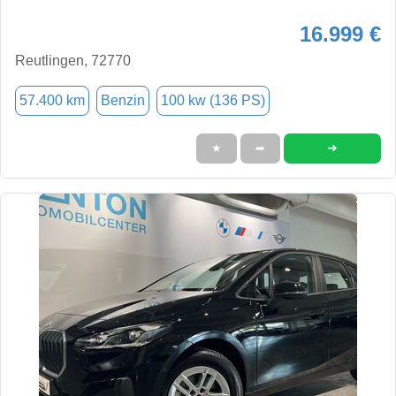
16.999 €
Reutlingen, 72770
57.400 km
Benzin
100 kw (136 PS)
➜
★
➦