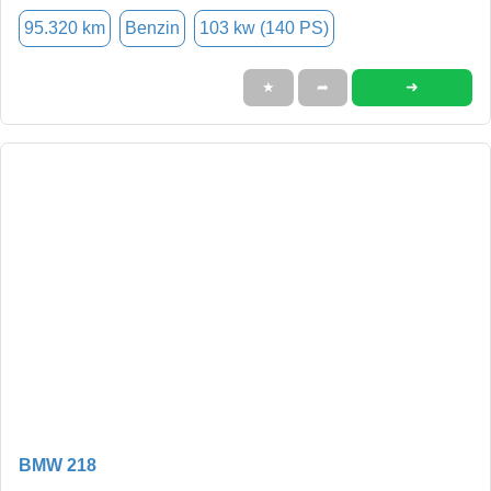
95.320 km
Benzin
103 kw (140 PS)
➜
★
➦
BMW 218