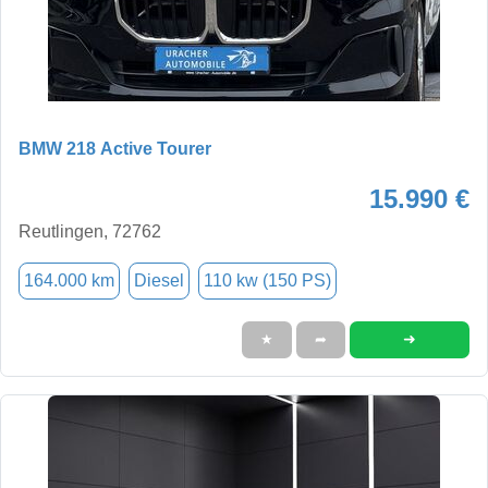
BMW 218 Active Tourer
15.990 €
Reutlingen, 72762
164.000 km
Diesel
110 kw (150 PS)
➜
★
➦