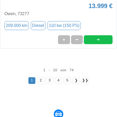
13.999 €
Owen, 73277
209.000 km
Diesel
110 kw (150 PS)
➜
★
➦
1 - 10 von 74
1
2
3
4
5
❯
❯❯