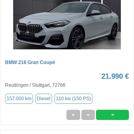
BMW 218 Gran Coupé
21.990 €
Reutlingen / Stuttgart, 72766
157.000 km
Diesel
110 kw (150 PS)
➜
★
➦