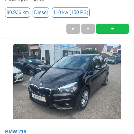
80.936 km
Diesel
110 kw (150 PS)
➜
★
➦
BMW 218