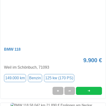
BMW 118
9.900 €
Weil im Schönbuch, 71093
149.000 km
Benzin
125 kw (170 PS)
➜
★
➦