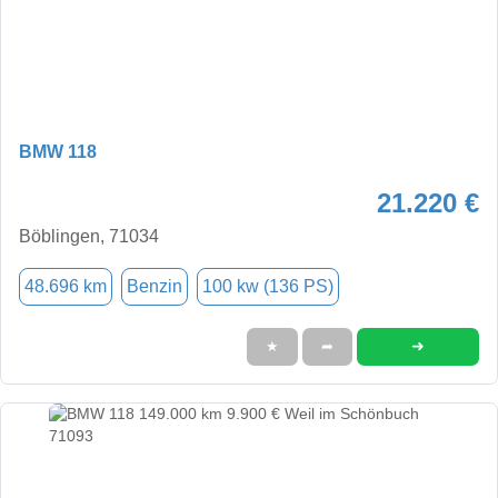
BMW 118
21.220 €
Böblingen, 71034
48.696 km
Benzin
100 kw (136 PS)
➜
★
➦