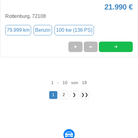
21.990 €
Rottenburg, 72108
79.999 km
Benzin
100 kw (136 PS)
➜
★
➦
1 - 10 von 18
1
2
❯
❯❯