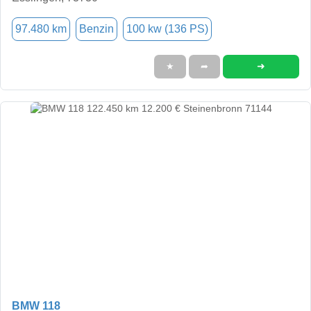
97.480 km
Benzin
100 kw (136 PS)
➜
★
➦
BMW 118