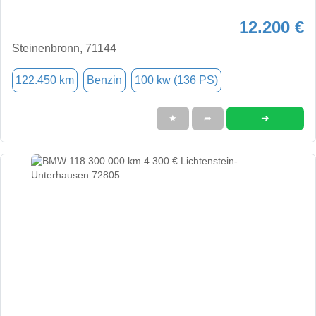
12.200 €
Steinenbronn, 71144
122.450 km
Benzin
100 kw (136 PS)
➜
★
➦