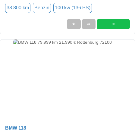
38.800 km
Benzin
100 kw (136 PS)
➜
★
➦
BMW 118