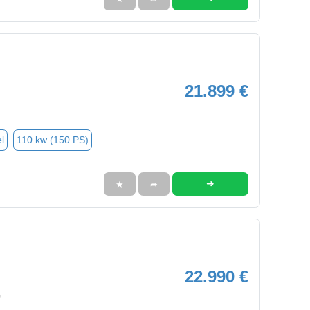
21.899 €
l
110 kw (150 PS)
➜
★
➦
22.990 €
0