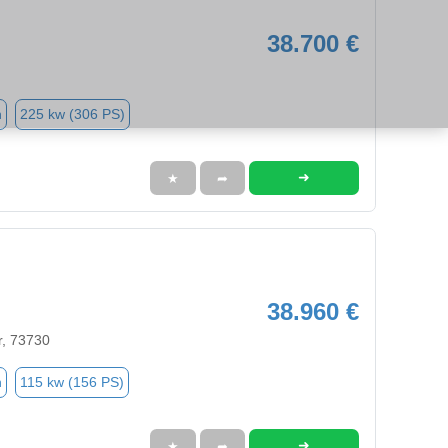
38.700 €
n
225 kw (306 PS)
➜
★
➦
38.960 €
r, 73730
n
115 kw (156 PS)
➜
★
➦