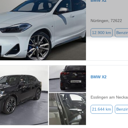
BMW X2
Nürtingen, 72622
12.900 km
Benzi
BMW X2
Esslingen am Necka
21.644 km
Benzi