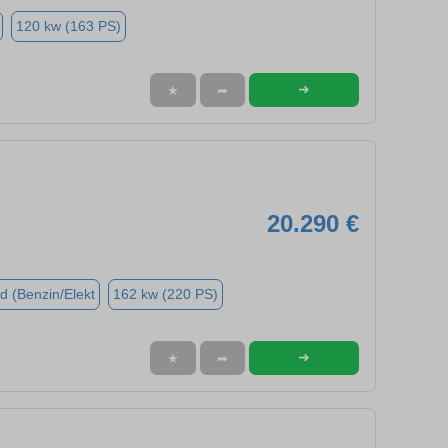
120 kw (163 PS)
➜
★
➦
20.290 €
d (Benzin/Elekt
162 kw (220 PS)
➜
★
➦