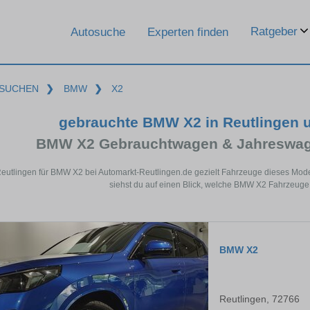
Ratgeber
Autosuche
Experten finden
SUCHEN
❯
BMW
❯
X2
gebrauchte BMW X2 in Reutlingen 
BMW X2 Gebrauchtwagen & Jahreswage
Reutlingen für BMW X2 bei Automarkt-Reutlingen.de gezielt Fahrzeuge dieses Mod
siehst du auf einen Blick, welche BMW X2 Fahrzeuge 
BMW X2
Reutlingen, 72766