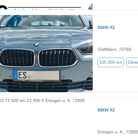
BMW X2
Ostfildern, 73760
105.000 km
Diese
BMW X2
Eningen u. A., 7280