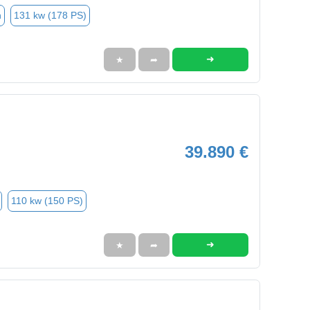
n
131 kw (178 PS)
➜
★
➦
39.890 €
110 kw (150 PS)
➜
★
➦