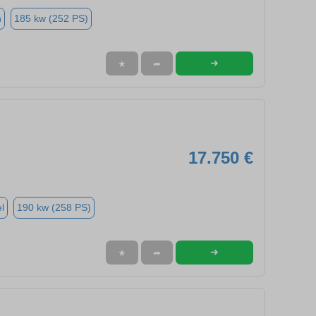
n
185 kw (252 PS)
➜
★
➦
17.750 €
l
190 kw (258 PS)
➜
★
➦