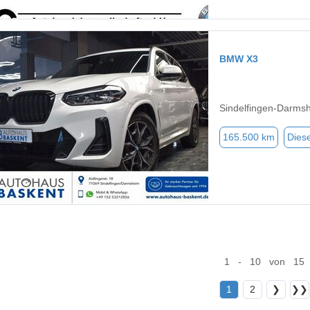
BMW X3
Sindelfingen-Darms
165.500 km
Diese
1 - 10 von 15
1
2
❯
❯❯