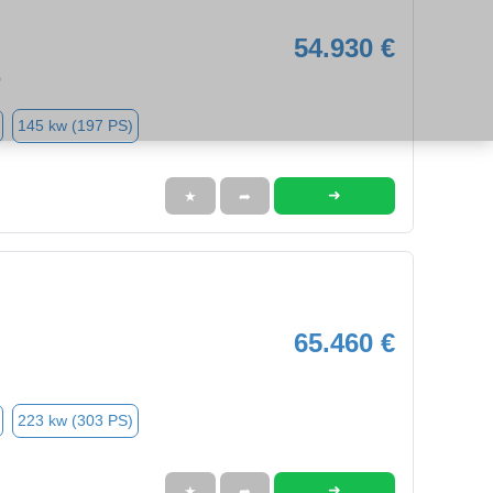
54.930 €
0
145 kw (197 PS)
➜
★
➦
65.460 €
223 kw (303 PS)
➜
★
➦