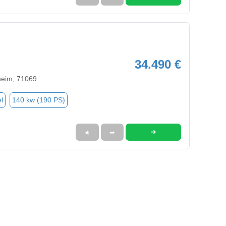
34.490 €
heim, 71069
l
140 kw (190 PS)
➜
★
➦