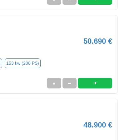
50.690 €
n
153 kw (208 PS)
➜
★
➦
48.900 €