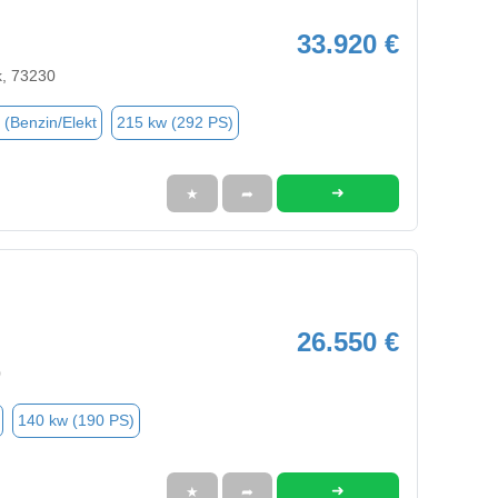
33.920 €
k, 73230
 (Benzin/Elekt
215 kw (292 PS)
➜
★
➦
26.550 €
0
140 kw (190 PS)
➜
★
➦