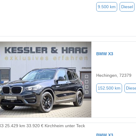
9.500 km
Diesel
BMW X3
Hechingen, 72379
152.500 km
Diese
BMW X3