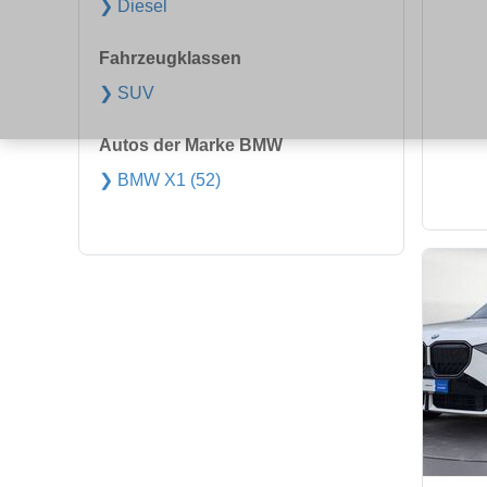
❯ Diesel
Fahrzeugklassen
❯ SUV
Autos der Marke BMW
❯ BMW X1 (52)