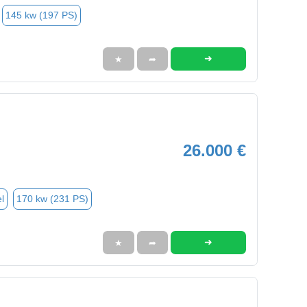
145 kw (197 PS)
➜
★
➦
26.000 €
l
170 kw (231 PS)
➜
★
➦