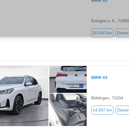
BMW X3
Eningen u. A., 7280
20.000 km
Diesel
BMW X3
Böblingen, 71034
14.597 km
Diesel