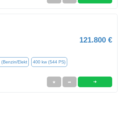
121.800 €
 (Benzin/Elekt
400 kw (544 PS)
➜
★
➦