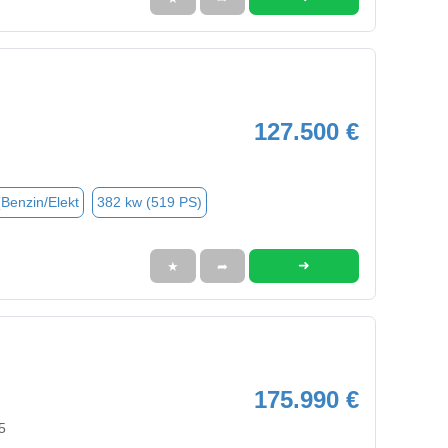
127.500 €
(Benzin/Elekt
382 kw (519 PS)
➜
★
➦
175.990 €
5