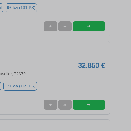
l
96 kw (131 PS)
➜
★
➦
32.850 €
weiler, 72379
121 kw (165 PS)
➜
★
➦