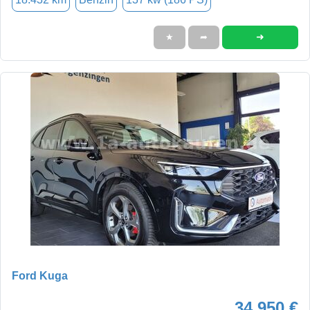
➜
★
➦
Ford Kuga
34.950 €