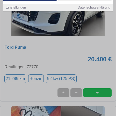
Einstellungen
Datenschutzerklärung
Ford Puma
20.400 €
Reutlingen, 72770
21.289 km
Benzin
92 kw (125 PS)
➜
★
➦