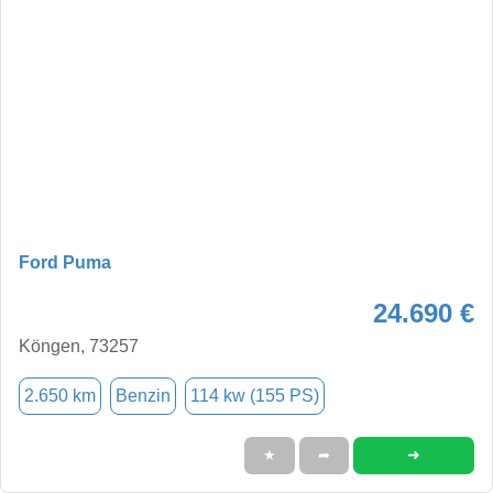
Ford Puma
24.690 €
Köngen, 73257
2.650 km
Benzin
114 kw (155 PS)
➜
★
➦