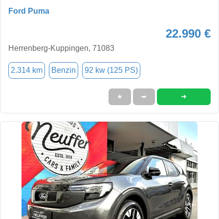
Ford Puma
22.990 €
Herrenberg-Kuppingen, 71083
2.314 km
Benzin
92 kw (125 PS)
➜
★
➦