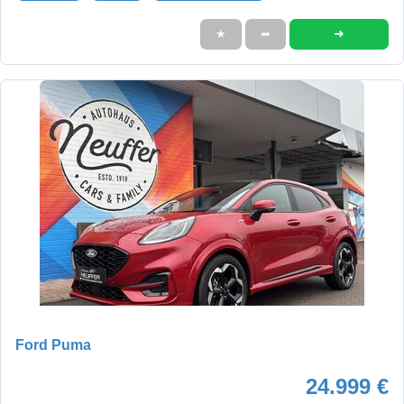
➜
★
➦
Ford Puma
24.999 €