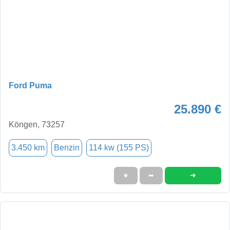
Ford Puma
25.890 €
Köngen, 73257
3.450 km
Benzin
114 kw (155 PS)
➜
★
➦