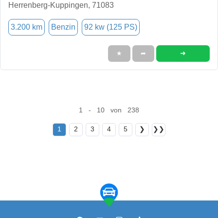
Herrenberg-Kuppingen, 71083
3.200 km
Benzin
92 kw (125 PS)
➜
★
➦
1 - 10 von 238
1
2
3
4
5
❯
❯❯