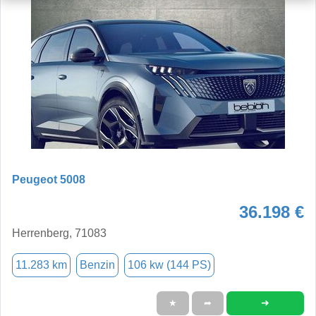
Peugeot 5008
36.198 €
Herrenberg, 71083
11.283 km
Benzin
106 kw (144 PS)
➜
★
➦