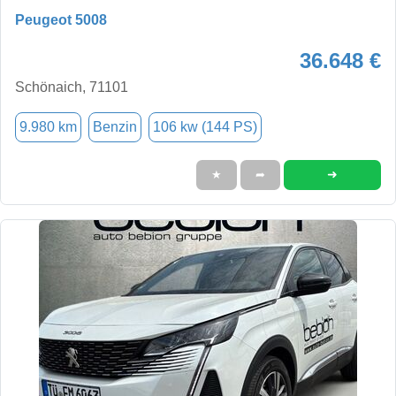
Peugeot 5008
36.648 €
Schönaich, 71101
9.980 km
Benzin
106 kw (144 PS)
➜
★
➦