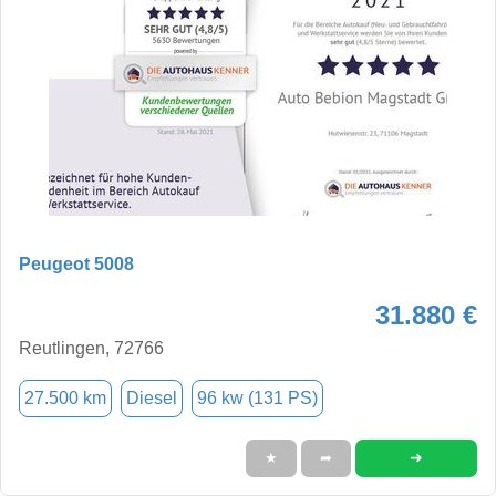
Peugeot 5008
31.880 €
Reutlingen, 72766
27.500 km
Diesel
96 kw (131 PS)
➜
★
➦