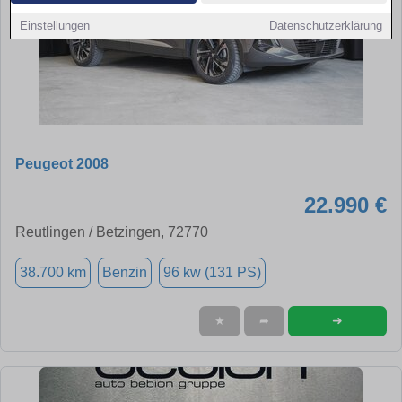
Einstellungen
Datenschutzerklärung
Peugeot 2008
22.990 €
Reutlingen / Betzingen, 72770
38.700 km
Benzin
96 kw (131 PS)
➜
★
➦