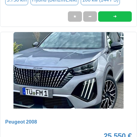
➜
★
➦
Peugeot 2008
25.550 €