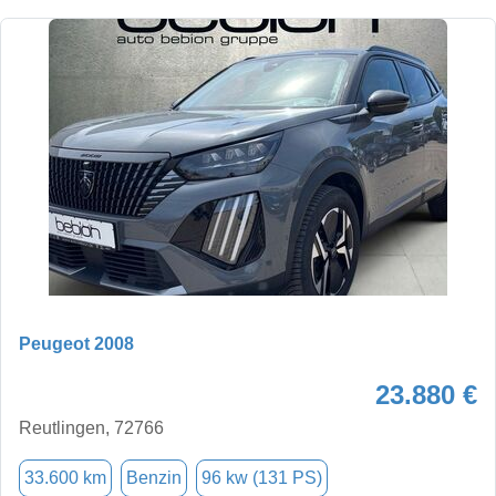
Peugeot 2008
23.880 €
Reutlingen, 72766
33.600 km
Benzin
96 kw (131 PS)