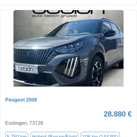
Peugeot 2008
28.880 €
Esslingen, 73728
5.750 km
Hybrid (Benzin/Elekt
106 kw (144 PS)