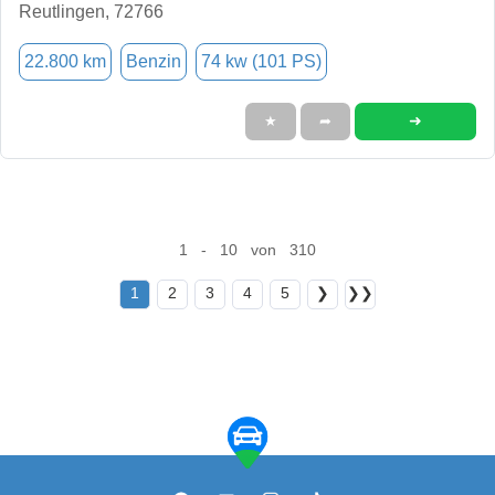
Reutlingen, 72766
22.800 km
Benzin
74 kw (101 PS)
➜
★
➦
1 - 10 von 310
1
2
3
4
5
❯
❯❯