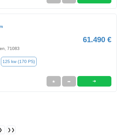
om
61.490 €
en, 71083
125 kw (170 PS)
➜
★
➦
❯
❯❯