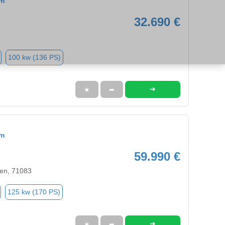
om
32.690 €
100 kw (136 PS)
➜
★
➦
om
59.990 €
en, 71083
125 kw (170 PS)
➜
★
➦