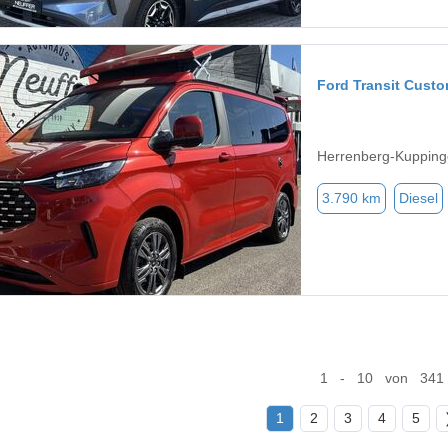
Ford Transit Cust
Herrenberg-Kupping
3.790 km
Diesel
1 - 10 von 341
1
2
3
4
5