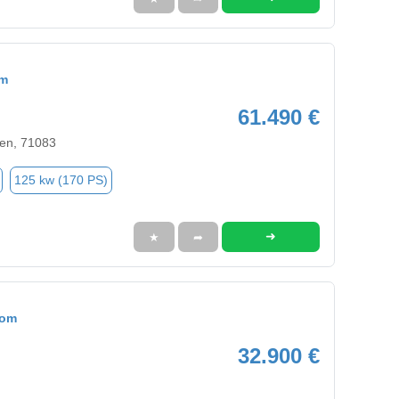
om
61.490 €
en, 71083
125 kw (170 PS)
➜
★
➦
tom
32.900 €