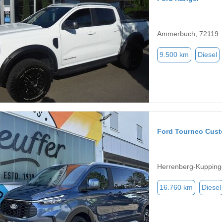
Ammerbuch, 72119
9.500 km
Diesel
Ford Tourneo Cus
Herrenberg-Kupping
16.760 km
Diesel