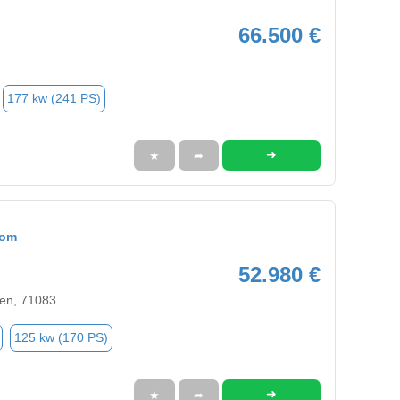
66.500 €
177 kw (241 PS)
➜
★
➦
tom
52.980 €
en, 71083
125 kw (170 PS)
➜
★
➦