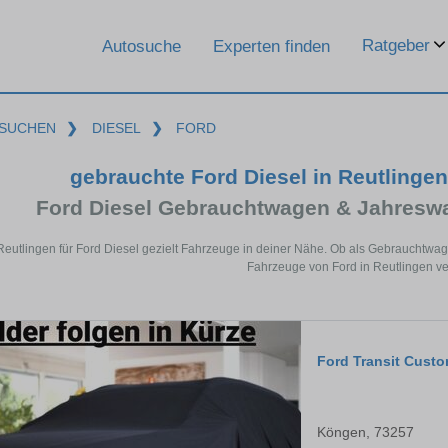
Ratgeber
Autosuche
Experten finden
SUCHEN
❯
DIESEL
❯
FORD
gebrauchte Ford Diesel in Reutlinge
Ford Diesel Gebrauchtwagen & Jahresw
Reutlingen für Ford Diesel gezielt Fahrzeuge in deiner Nähe. Ob als Gebrauchtwag
Fahrzeuge von Ford in Reutlingen ve
Ford Transit Cust
Köngen, 73257