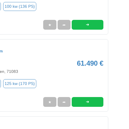
100 kw (136 PS)
➜
★
➦
om
61.490 €
en, 71083
125 kw (170 PS)
➜
★
➦