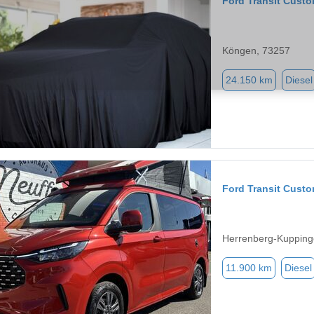
Ford Transit Cust
Köngen, 73257
24.150 km
Diesel
Ford Transit Cust
Herrenberg-Kupping
11.900 km
Diesel