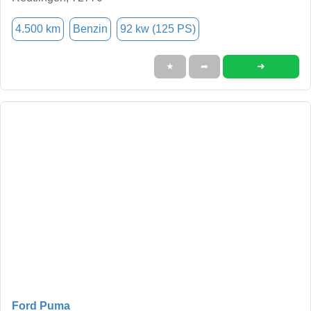
4.500 km
Benzin
92 kw (125 PS)
➜
★
➦
Ford Puma