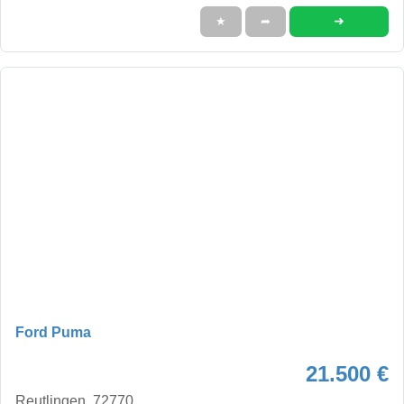
➜
★
➦
Ford Puma
21.500 €
Reutlingen, 72770