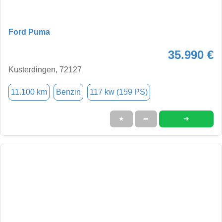
Ford Puma
35.990 €
Kusterdingen, 72127
11.100 km
Benzin
117 kw (159 PS)
➜
★
➦