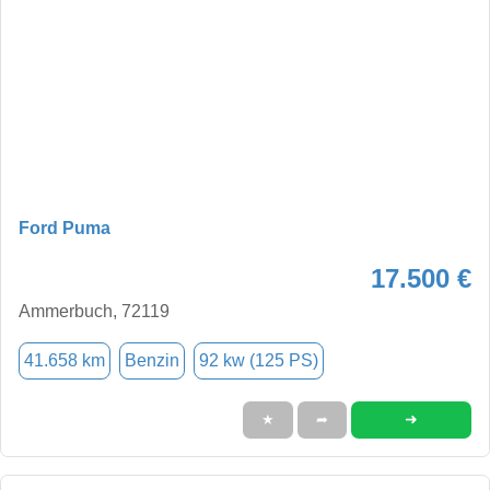
Ford Puma
17.500 €
Ammerbuch, 72119
41.658 km
Benzin
92 kw (125 PS)
➜
★
➦