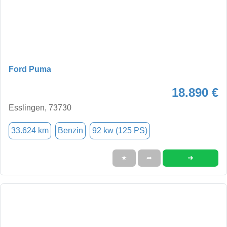
Ford Puma
18.890 €
Esslingen, 73730
33.624 km
Benzin
92 kw (125 PS)
➜
★
➦