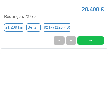
20.400 €
Reutlingen, 72770
21.289 km
Benzin
92 kw (125 PS)
➜
★
➦