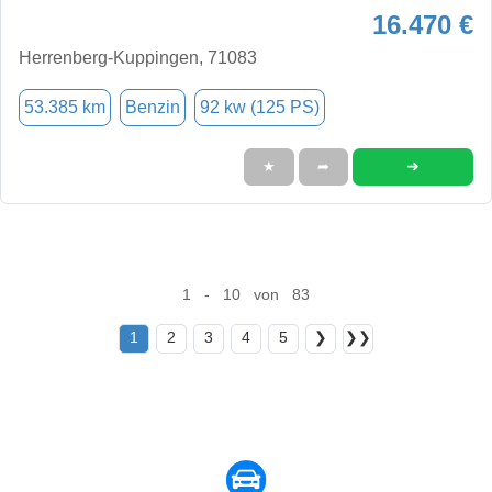
16.470 €
Herrenberg-Kuppingen, 71083
53.385 km
Benzin
92 kw (125 PS)
➜
★
➦
1 - 10 von 83
1
2
3
4
5
❯
❯❯