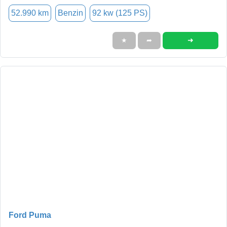
52.990 km
Benzin
92 kw (125 PS)
➜
★
➦
Ford Puma