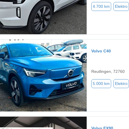
4.700 km
Elektro
Volvo C40
Reutlingen, 72760
5.000 km
Elektro
Volvo EX90