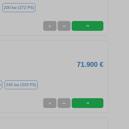
200 kw (272 PS)
➜
★
➦
71.900 €
o
245 kw (333 PS)
➜
★
➦