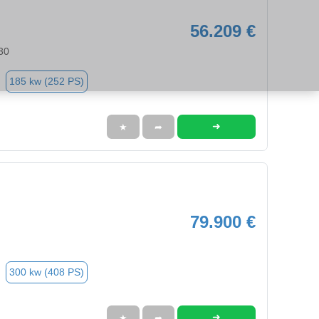
56.209 €
30
185 kw (252 PS)
➜
★
➦
79.900 €
300 kw (408 PS)
➜
★
➦