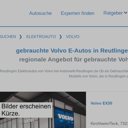
Ratgeber
Autosuche
Experten finden
SUCHEN
❯
ELEKTROAUTO
❯
VOLVO
gebrauchte Volvo E-Autos in Reutling
regionale Angebot für gebrauchte Vol
 Reutlingen Elektroautos von Volvo bei Automarkt-Reutlingen.de Ob als Gebrauchtw
Modelle von Volvo, die in Reutlingen v
Volvo EX30
Kirchheim/Teck, 732