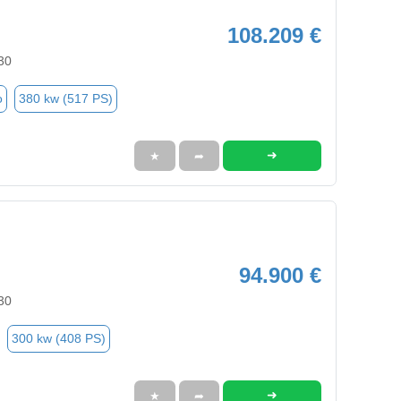
108.209 €
30
o
380 kw (517 PS)
➜
★
➦
94.900 €
30
300 kw (408 PS)
➜
★
➦