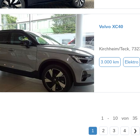
Volvo XC40
Kirchheim/Teck, 732
3.000 km
Elektro
1 - 10 von 35
1
2
3
4
❯