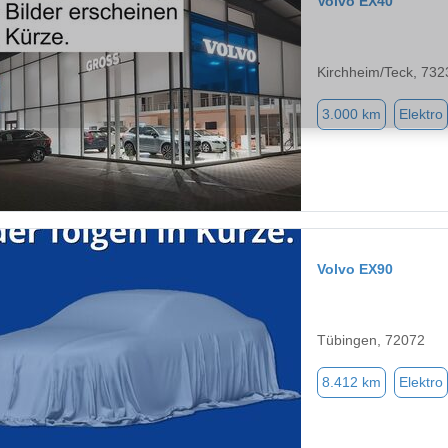
Volvo EX40
Kirchheim/Teck, 732
3.000 km
Elektro
Volvo EX90
Tübingen, 72072
8.412 km
Elektro