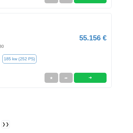
55.156 €
30
185 kw (252 PS)
➜
★
➦
❯❯