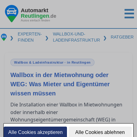
Automarkt
☰
Reutlingen
.de
Autos einfach finden
EXPERTEN-
WALLBOX-UND-
RATGEBER
❯
❯
❯
FINDEN
LADEINFRASTRUKTUR
Wallbox & Ladeinfrastruktur · in Reutlingen
Wallbox in der Mietwohnung oder
WEG: Was Mieter und Eigentümer
wissen müssen
Die Installation einer
in Mietwohnungen
Wallbox
oder innerhalb einer
Wohnungseigentümergemeinschaft (WEG) in
Reutlingen wirft viele rechtliche und technische
Alle Cookies akzeptieren
Alle Cookies ablehnen
Fragen für Mieter und Eigentümer auf. Während