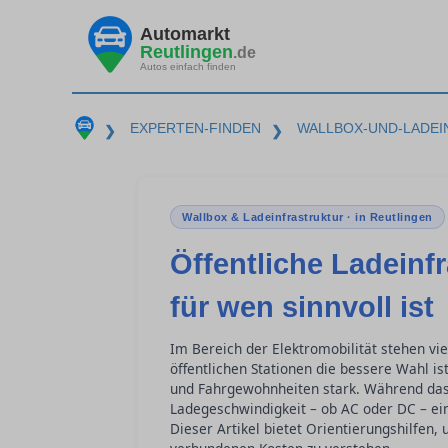
Automarkt
Reutlingen
.de
Autos einfach finden
EXPERTEN-FINDEN
WALLBOX-UND-LADE
❯
❯
Wallbox & Ladeinfrastruktur · in Reutlingen
Öffentliche Ladeinf
für wen sinnvoll ist
Im Bereich der Elektromobilität stehen vi
öffentlichen Stationen die bessere Wahl is
und Fahrgewohnheiten stark. Während das H
Ladegeschwindigkeit – ob AC oder DC – eine
Dieser Artikel bietet Orientierungshilfen,