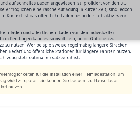
t und auf schnelles Laden angewiesen ist, profitiert von den DC-
se ermöglichen eine rasche Aufladung in kurzer Zeit, sind jedoch
em Kontext ist das öffentliche Laden besonders attraktiv, wenn
 Heimladen und öffentlichem Laden von den individuellen
in Reutlingen kann es sinnvoll sein, beide Optionen zu
tze zu nutzen. Wer beispielsweise regelmäßig längere Strecken
hen Bedarf und öffentliche Stationen für längere Fahrten nutzen.
Fahrzeug stets optimal einsatzbereit ist.
rdermöglichkeiten für die Installation einer Heimladestation, um
istig Geld zu sparen. So können Sie bequem zu Hause laden
darf nutzen.