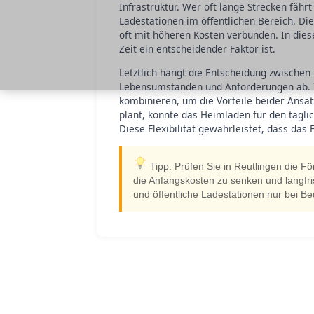
Infrastruktur. Wer oft lange Strecken fähr
Ladestationen im öffentlichen Bereich. Die
oft mit höheren Kosten verbunden. In dies
Zeit ein entscheidender Faktor ist.
Letztlich hängt die Entscheidung zwischen
Lebensumständen und Anforderungen ab. In 
kombinieren, um die Vorteile beider Ansä
plant, könnte das Heimladen für den täglic
Diese Flexibilität gewährleistet, dass das 
Tipp: Prüfen Sie in Reutlingen die Fö
die Anfangskosten zu senken und langfr
und öffentliche Ladestationen nur bei Be