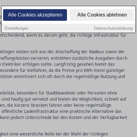
s grundlegende Unterschiede zwischen AC- (Wechselstrom) und
Alle Cookies akzeptieren
Alle Cookies ablehnen
ist das AC-Laden über Heimladestationen besonders verbreitet,
ches Laden ausreicht. DC-Ladestationen bieten hingegen eine
l für öffentliche Ladestationen, wenn eine schnelle Aufladung
Einstellungen
Datenschutzerklärung
entscheidend, wenn es darum geht, die richtige Infrastruktur für
utlingen setzen sich aus der Anschaffung der
sowie der
Wallbox
affungskosten variieren, entstehen zusätzliche Ausgaben durch
Elektriker erfolgen sollte. Langfristig gesehen bietet das
besondere für Vielfahrer, da die Preise pro kWh meist günstiger
vestition amortisiert sich oft durch die regelmäßige Nutzung und
exibilität, besonders für Stadtbewohner oder Personen ohne
sind häufig gut vernetzt und bieten die Möglichkeit, schnell auf
en, die kürzere Strecken fahren oder keine regelmäßige
öffentliche Ladeinfrastruktur eine praktische Alternative dar.
ann jedoch Unterschiede bei den Kosten und der Verfügbarkeit
gkeit eine wesentliche Rolle bei der Wahl der richtigen