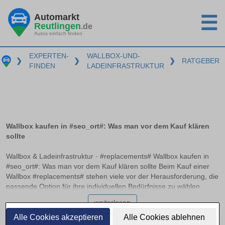
Automarkt
☰
Reutlingen
.de
Autos einfach finden
EXPERTEN-
WALLBOX-UND-
❯
❯
❯
RATGEBER
FINDEN
LADEINFRASTRUKTUR
Wallbox kaufen in #seo_ort#: Was man vor dem Kauf klären
sollte
Wallbox & Ladeinfrastruktur · #replacements# Wallbox kaufen in
#seo_ort#: Was man vor dem Kauf klären sollte Beim Kauf einer
Wallbox #replacements# stehen viele vor der Herausforderung, die
passende Option für ihre individuellen Bedürfnisse zu wählen.
Essentielle Entscheidungskriterien wie Ladeleistung, Anschlussart
weiterlesen
und Smart-Charging-Funktionen spielen hierbei eine
entscheidende Rolle. In diesem Ratgeber erhalten Sie
Alle Cookies akzeptieren
Alle Cookies ablehnen