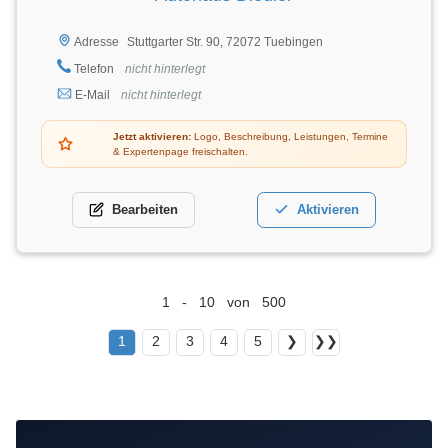
Stuttgarter Str. 90, 72072 Tuebingen
Adresse
Telefon
nicht hinterlegt
E-Mail
nicht hinterlegt
Jetzt aktivieren:
Logo, Beschreibung, Leistungen, Termine
& Expertenpage freischalten.
Bearbeiten
Aktivieren
1 - 10 von 500
1
2
3
4
5
❯
❯❯