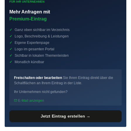
FÜR IHR UNTERNEHMEN
Mehr Anfragen mit
Premium-Eintrag
✓
Ganz oben sichtbar im Verzeichnis
✓
Logo, Beschreibung & Leistungen
✓
Eigene Expertenpage
✓
Logo im gesamten Portal
✓
Sichtbar in lokalen Themenleisten
✓
Monatlich kündbar
Freischalten oder bearbeiten
Sie Ihren Eintrag direkt über die
Schaltflächen an Ihrem Eintrag in der Liste.
Ihr Unternehmen nicht gefunden?
E-Mail anzeigen
Jetzt Eintrag erstellen →