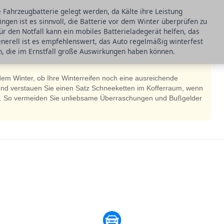
Fahrzeugbatterie gelegt werden, da Kälte ihre Leistung
lingen ist es sinnvoll, die Batterie vor dem Winter überprüfen zu
r den Notfall kann ein mobiles Batterieladegerät helfen, das
nerell ist es empfehlenswert, das Auto regelmäßig winterfest
n, die im Ernstfall große Auswirkungen haben können.
 dem Winter, ob Ihre Winterreifen noch eine ausreichende
und verstauen Sie einen Satz Schneeketten im Kofferraum, wenn
en. So vermeiden Sie unliebsame Überraschungen und Bußgelder