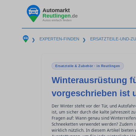
Automarkt
Reutlingen
.de
Autos einfach finden
EXPERTEN-FINDEN
ERSATZTEILE-UND-Z
❯
❯
Ersatzteile & Zubehör · in Reutlingen
Winterausrüstung fü
vorgeschrieben ist 
Der Winter steht vor der Tür, und Autofah
ist, um sicher durch die kalte Jahreszeit 
Fragen auf: Wann genau sind Winterreife
Schneeketten verwendet werden? Zudem ist
wirklich nützlich. In diesem Artikel bieten