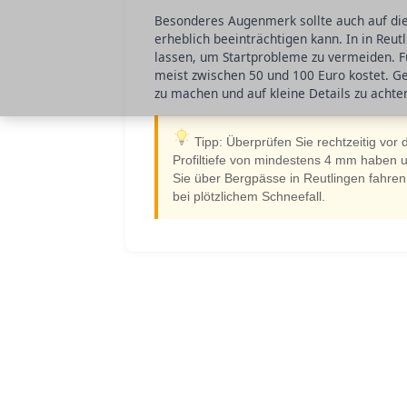
Besonderes Augenmerk sollte auch auf die 
erheblich beeinträchtigen kann. In in Reut
lassen, um Startprobleme zu vermeiden. Fü
meist zwischen 50 und 100 Euro kostet. Ge
zu machen und auf kleine Details zu achte
Tipp: Überprüfen Sie rechtzeitig vor
Profiltiefe von mindestens 4 mm haben 
Sie über Bergpässe in Reutlingen fahr
bei plötzlichem Schneefall.