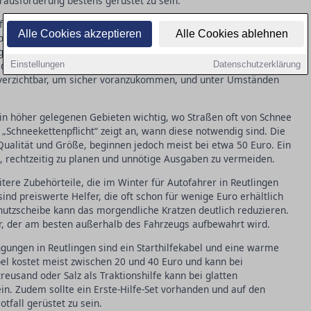
rausforderung bestens gerüstet zu sein.
eifenpflicht, die bedeutet, dass Winterreifen bei bestimmten
Alle Cookies akzeptieren
Alle Cookies ablehnen
ligatorisch sind. Diese Regelung bietet mehr Flexibilität, kann
 genau welche Reifen genutzt werden müssen. Wer keine
elder und Punkte in Flensburg. Besonders in Bergregionen rund
Einstellungen
Datenschutzerklärung
nverzichtbar, um sicher voranzukommen, und unter Umständen
 in höher gelegenen Gebieten wichtig, wo Straßen oft von Schnee
 „Schneekettenpflicht“ zeigt an, wann diese notwendig sind. Die
 Qualität und Größe, beginnen jedoch meist bei etwa 50 Euro. Ein
, rechtzeitig zu planen und unnötige Ausgaben zu vermeiden.
tere Zubehörteile, die im Winter für Autofahrer in Reutlingen
sind preiswerte Helfer, die oft schon für wenige Euro erhältlich
chutzscheibe kann das morgendliche Kratzen deutlich reduzieren.
er, der am besten außerhalb des Fahrzeugs aufbewahrt wird.
ngungen in Reutlingen sind ein Starthilfekabel und eine warme
abel kostet meist zwischen 20 und 40 Euro und kann bei
eusand oder Salz als Traktionshilfe kann bei glatten
ein. Zudem sollte ein Erste-Hilfe-Set vorhanden und auf den
fall gerüstet zu sein.