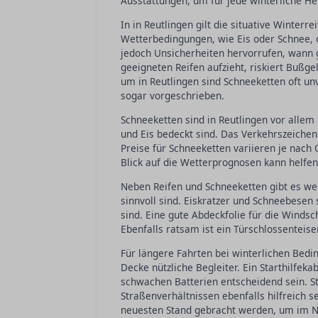
Ausstattungen, um für jede winterliche He
In in Reutlingen gilt die situative Winterr
Wetterbedingungen, wie Eis oder Schnee, ob
jedoch Unsicherheiten hervorrufen, wann
geeigneten Reifen aufzieht, riskiert Bußg
um in Reutlingen sind Schneeketten oft u
sogar vorgeschrieben.
Schneeketten sind in Reutlingen vor allem
und Eis bedeckt sind. Das Verkehrszeichen
Preise für Schneeketten variieren je nach
Blick auf die Wetterprognosen kann helfen
Neben Reifen und Schneeketten gibt es wei
sinnvoll sind. Eiskratzer und Schneebesen 
sind. Eine gute Abdeckfolie für die Winds
Ebenfalls ratsam ist ein Türschlossenteis
Für längere Fahrten bei winterlichen Bedi
Decke nützliche Begleiter. Ein Starthilfek
schwachen Batterien entscheidend sein. Str
Straßenverhältnissen ebenfalls hilfreich s
neuesten Stand gebracht werden, um im Not