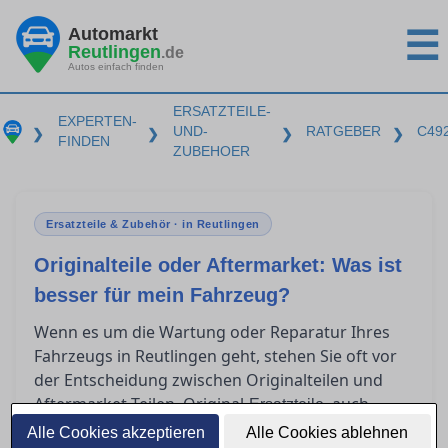
Automarkt
☰
Reutlingen
.de
Autos einfach finden
ERSATZTEILE-
EXPERTEN-
UND-
RATGEBER
C49
❯
❯
❯
❯
FINDEN
ZUBEHOER
Ersatzteile & Zubehör · in Reutlingen
Originalteile oder Aftermarket: Was ist
besser für mein Fahrzeug?
Wenn es um die Wartung oder Reparatur Ihres
Fahrzeugs in Reutlingen geht, stehen Sie oft vor
der Entscheidung zwischen Originalteilen und
Aftermarket-Teilen. Original-
, auch
Ersatzteile
OEM-Teile genannt, stammen direkt vom
Alle Cookies akzeptieren
Alle Cookies ablehnen