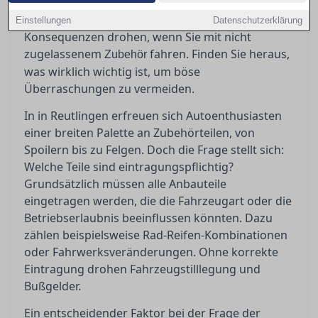
Zubehörteile eingetragen werden müssen, was
ABE und Teilegutachten bedeuten und welche
Einstellungen
Datenschutzerklärung
Konsequenzen drohen, wenn Sie mit nicht
zugelassenem
fahren. Finden Sie heraus,
Zubehör
was wirklich wichtig ist, um böse
Überraschungen zu vermeiden.
In in Reutlingen erfreuen sich Autoenthusiasten
einer breiten Palette an Zubehörteilen, von
Spoilern bis zu Felgen. Doch die Frage stellt sich:
Welche Teile sind eintragungspflichtig?
Grundsätzlich müssen alle Anbauteile
eingetragen werden, die die Fahrzeugart oder die
Betriebserlaubnis beeinflussen könnten. Dazu
zählen beispielsweise Rad-Reifen-Kombinationen
oder Fahrwerksveränderungen. Ohne korrekte
Eintragung drohen Fahrzeugstilllegung und
Bußgelder.
Ein entscheidender Faktor bei der Frage der