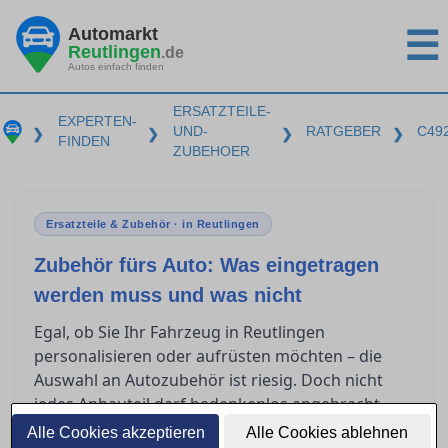
Automarkt
☰
Reutlingen
.de
Autos einfach finden
ERSATZTEILE-
EXPERTEN-
UND-
RATGEBER
C49
❯
❯
❯
❯
FINDEN
ZUBEHOER
Ersatzteile & Zubehör · in Reutlingen
Zubehör fürs Auto: Was eingetragen
werden muss und was nicht
Egal, ob Sie Ihr Fahrzeug in Reutlingen
personalisieren oder aufrüsten möchten – die
Auswahl an Autozubehör ist riesig. Doch nicht
jedes Anbauteil darf bedenkenlos angebracht
werden. In diesem Ratgeber klären wir, welche
Alle Cookies akzeptieren
Alle Cookies ablehnen