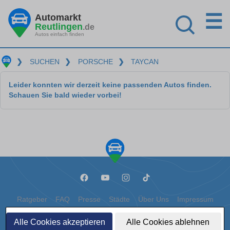
☰
Automarkt
Reutlingen
.de
Autos einfach finden
❯
SUCHEN
❯
PORSCHE
❯
TAYCAN
Leider konnten wir derzeit keine passenden Autos finden.
Schauen Sie bald wieder vorbei!
Ratgeber
FAQ
Presse
Städte
Über Uns
Impressum
Datenschutz
Cookies
Alle Cookies akzeptieren
Alle Cookies ablehnen