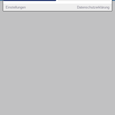
Copyright © 2000 - 2026 | 1A Infosysteme GmbH | Content by: 1a-sites-autos
Einstellungen
Datenschutzerklärung
08.08.2026