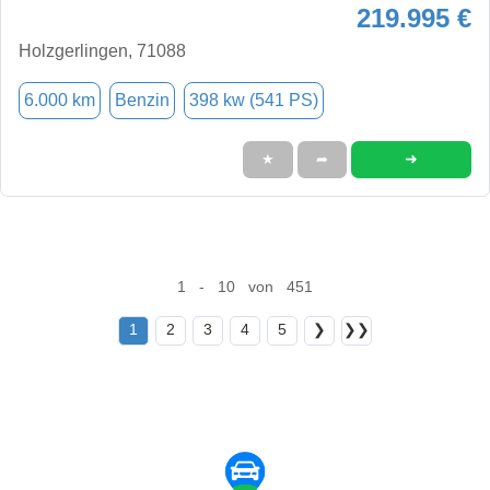
219.995 €
Holzgerlingen, 71088
6.000 km
Benzin
398 kw (541 PS)
➜
★
➦
1 - 10 von 451
1
2
3
4
5
❯
❯❯