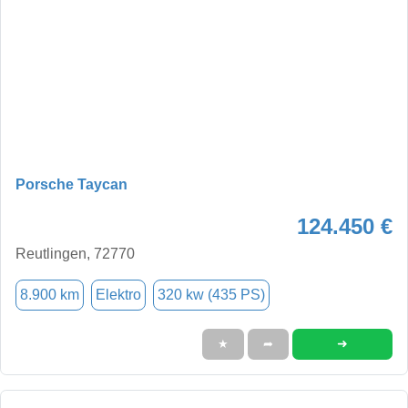
Porsche Taycan
124.450 €
Reutlingen, 72770
8.900 km
Elektro
320 kw (435 PS)
➜
★
➦