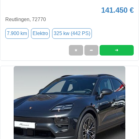
141.450 €
Reutlingen, 72770
7.900 km
Elektro
325 kw (442 PS)
➜
★
➦