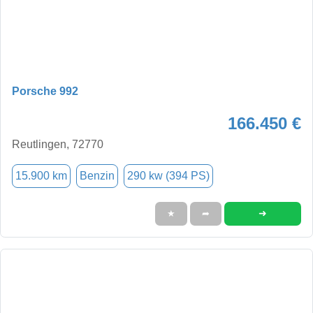
Porsche 992
166.450 €
Reutlingen, 72770
15.900 km
Benzin
290 kw (394 PS)
➜
★
➦