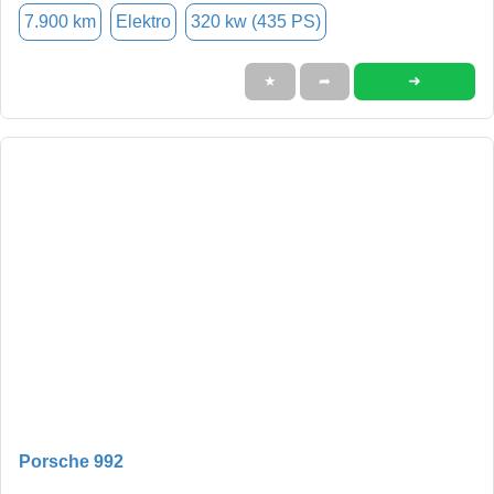
7.900 km
Elektro
320 kw (435 PS)
➜
★
➦
Porsche 992