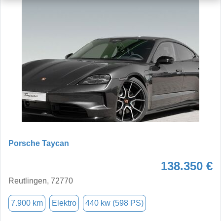
Porsche Taycan
138.350 €
Reutlingen, 72770
7.900 km
Elektro
440 kw (598 PS)