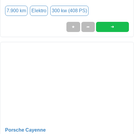
7.900 km
Elektro
300 kw (408 PS)
➜
★
➦
Porsche Cayenne