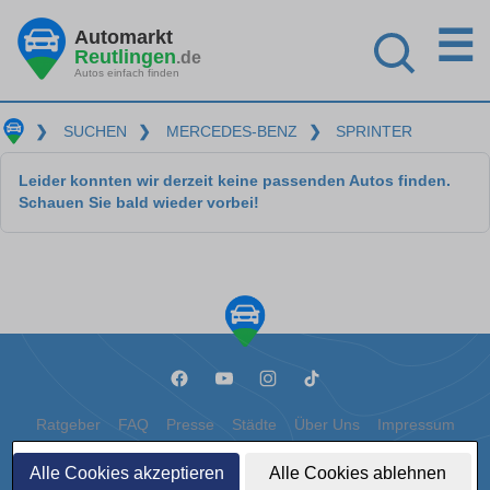
☰
Automarkt
Reutlingen
.de
Autos einfach finden
❯
SUCHEN
❯
MERCEDES-BENZ
❯
SPRINTER
Leider konnten wir derzeit keine passenden Autos finden.
Schauen Sie bald wieder vorbei!
Ratgeber
FAQ
Presse
Städte
Über Uns
Impressum
Datenschutz
Cookies
Alle Cookies akzeptieren
Alle Cookies ablehnen