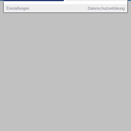
Copyright © 2000 - 2026 | 1A Infosysteme GmbH | Content by: 1a-sites-autos
Einstellungen
Datenschutzerklärung
09.08.2026