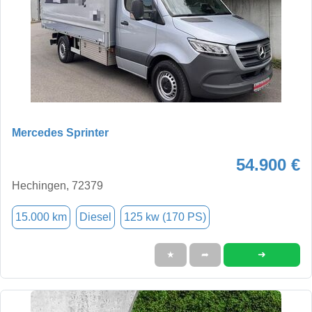
Mercedes Sprinter
54.900 €
Hechingen, 72379
15.000 km
Diesel
125 kw (170 PS)
➜
★
➦