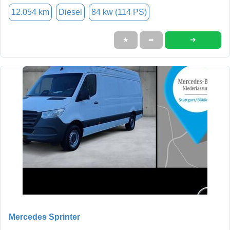
12.054 km
Diesel
84 kw (114 PS)
➜
★
➦
Mercedes Sprinter