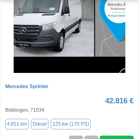
Mercedes Sprinter
42.816 €
Böblingen, 71034
4.651 km
Diesel
125 kw (170 PS)