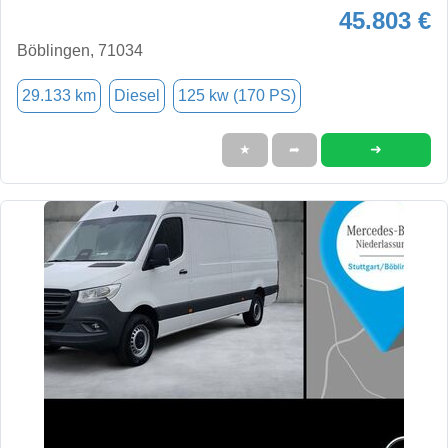
45.803 €
Böblingen, 71034
29.133 km
Diesel
125 kw (170 PS)
➜
★
➦