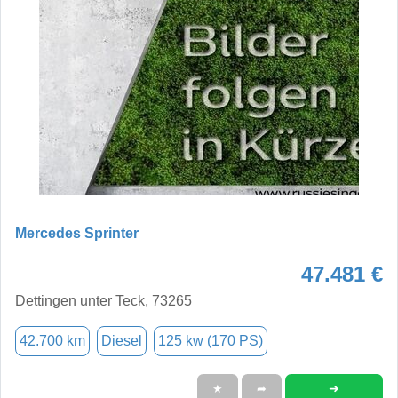
Mercedes Sprinter
47.481 €
Dettingen unter Teck, 73265
42.700 km
Diesel
125 kw (170 PS)
➜
★
➦