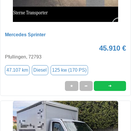
Mercedes Sprinter
45.910 €
Pfullingen, 72793
47.107 km
Diesel
125 kw (170 PS)
➜
★
➦