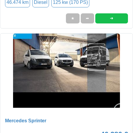
46.474 km
Diesel
125 kw (170 PS)
➜
★
➦
Mercedes Sprinter