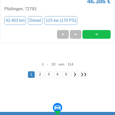
46.386 €
Pfullingen, 72793
42.403 km
Diesel
125 kw (170 PS)
➜
★
➦
1 - 10 von 114
1
2
3
4
5
❯
❯❯