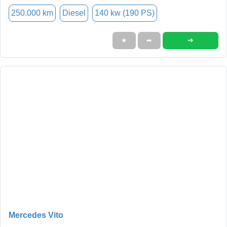
250.000 km
Diesel
140 kw (190 PS)
➜
★
➦
Mercedes Vito