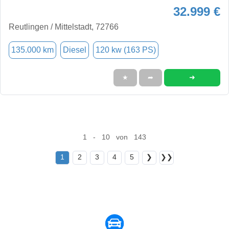
32.999 €
Reutlingen / Mittelstadt, 72766
135.000 km
Diesel
120 kw (163 PS)
➜
★
➦
1 - 10 von 143
1
2
3
4
5
❯
❯❯