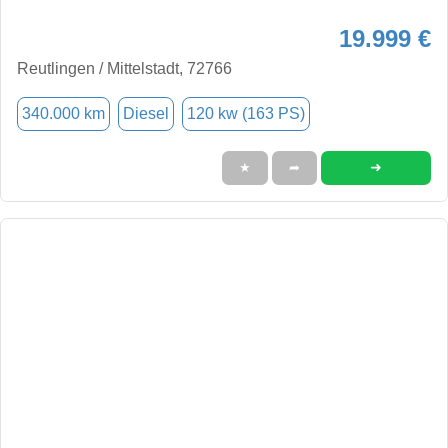
19.999 €
Reutlingen / Mittelstadt, 72766
340.000 km
Diesel
120 kw (163 PS)
➜
★
➦