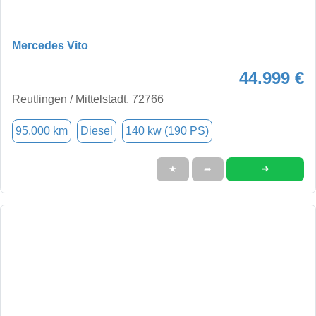
Mercedes Vito
44.999 €
Reutlingen / Mittelstadt, 72766
95.000 km
Diesel
140 kw (190 PS)
➜
★
➦