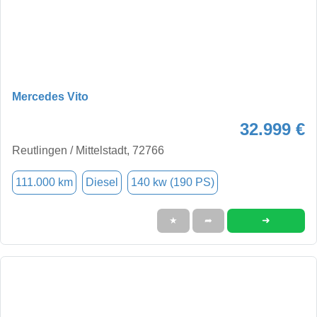
Mercedes Vito
32.999 €
Reutlingen / Mittelstadt, 72766
111.000 km
Diesel
140 kw (190 PS)
➜
★
➦