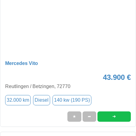
Mercedes Vito
43.900 €
Reutlingen / Betzingen, 72770
32.000 km
Diesel
140 kw (190 PS)
➜
★
➦