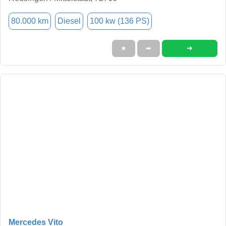
80.000 km
Diesel
100 kw (136 PS)
➜
★
➦
Mercedes Vito