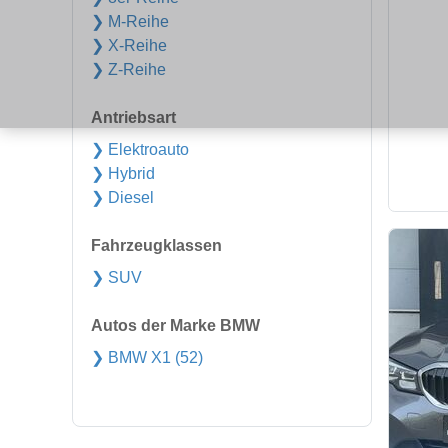
❯ M-Reihe
❯ X-Reihe
❯ Z-Reihe
Antriebsart
❯ Elektroauto
❯ Hybrid
❯ Diesel
Fahrzeugklassen
❯ SUV
Autos der Marke BMW
❯ BMW X1 (52)