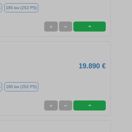
n
185 kw (252 PS)
➜
★
➦
19.890 €
n
185 kw (252 PS)
➜
★
➦