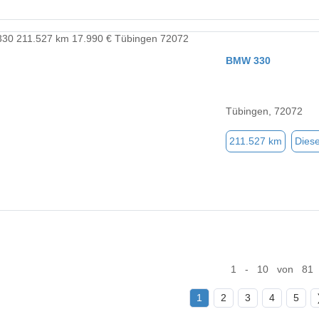
BMW 330
Tübingen, 72072
211.527 km
Diese
1 - 10 von 81
1
2
3
4
5