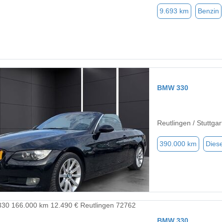
9.693 km
Benzin
BMW 330
Reutlingen / Stuttga
390.000 km
Diese
BMW 330