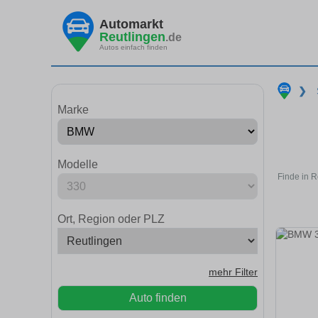
Automarkt
Reutlingen
.de
Autos einfach finden
❯
Marke
Modelle
Finde in R
Ort, Region oder PLZ
mehr Filter
Auto finden