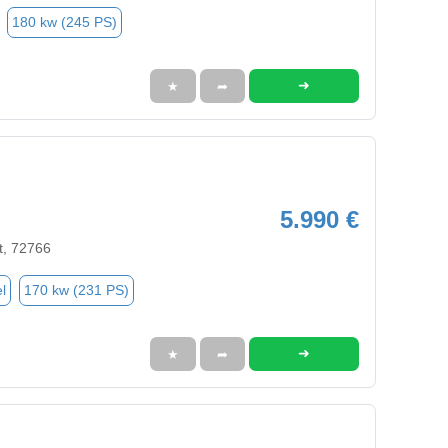
180 kw (245 PS)
➜
★
➦
5.990 €
rt, 72766
l
170 kw (231 PS)
➜
★
➦