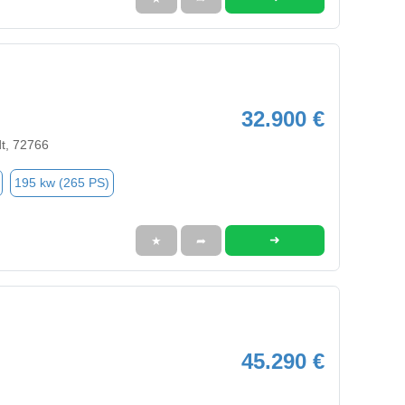
32.900 €
dt, 72766
195 kw (265 PS)
➜
★
➦
45.290 €