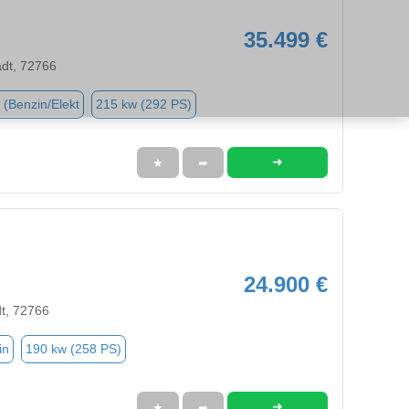
35.499 €
adt, 72766
 (Benzin/Elekt
215 kw (292 PS)
➜
★
➦
24.900 €
dt, 72766
in
190 kw (258 PS)
➜
★
➦