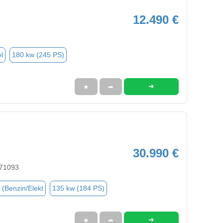
12.490 €
l
180 kw (245 PS)
➜
★
➦
30.990 €
 71093
 (Benzin/Elekt
135 kw (184 PS)
➜
★
➦