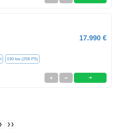
17.990 €
l
190 kw (258 PS)
➜
★
➦
❯
❯❯