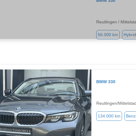
BMW 330
Reutlingen / Mittelst
56.000 km
Hybrid
BMW 330
Reutlingen/Mittelsta
134.000 km
Benz