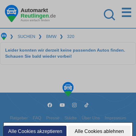
☰
Automarkt
Reutlingen
.de
Autos einfach finden
❯
SUCHEN
❯
BMW
❯
320
Leider konnten wir derzeit keine passenden Autos finden.
Schauen Sie bald wieder vorbei!
Ratgeber
FAQ
Presse
Städte
Über Uns
Impressum
Datenschutz
Cookies
Alle Cookies akzeptieren
Alle Cookies ablehnen