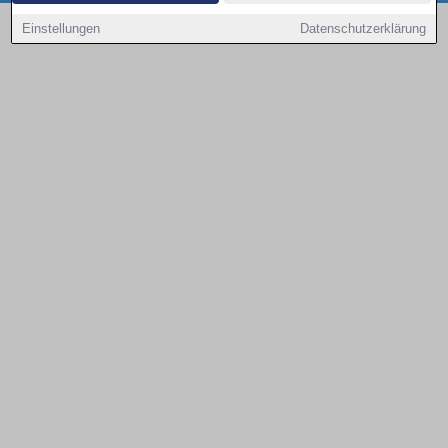
Copyright © 2000 - 2026 | 1A Infosysteme GmbH | Content by: 1a-sites-autos
Einstellungen
Datenschutzerklärung
08.08.2026