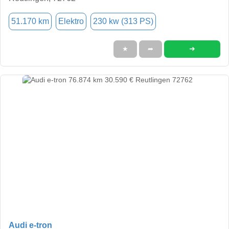
51.170 km
Elektro
230 kw (313 PS)
➜
★
➦
Audi e-tron