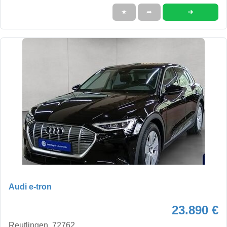
➜
★
➦
Audi e-tron
23.890 €
Reutlingen, 72762