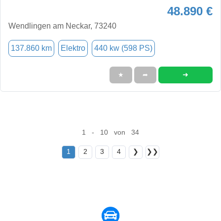
48.890 €
Wendlingen am Neckar, 73240
137.860 km
Elektro
440 kw (598 PS)
➜
★
➦
1 - 10 von 34
1
2
3
4
❯
❯❯