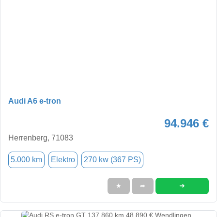
Audi A6 e-tron
94.946 €
Herrenberg, 71083
5.000 km
Elektro
270 kw (367 PS)
➜
★
➦