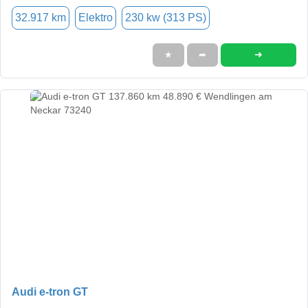
32.917 km
Elektro
230 kw (313 PS)
➜
★
➦
Audi e-tron GT