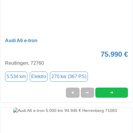
Audi A6 e-tron
75.990 €
Reutlingen, 72760
5.534 km
Elektro
270 kw (367 PS)
➜
★
➦