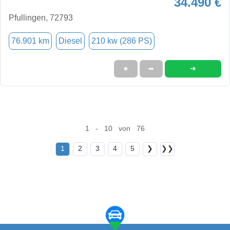
34.490 €
Pfullingen, 72793
76.901 km
Diesel
210 kw (286 PS)
➜
★
➦
1 - 10 von 76
1
2
3
4
5
❯
❯❯