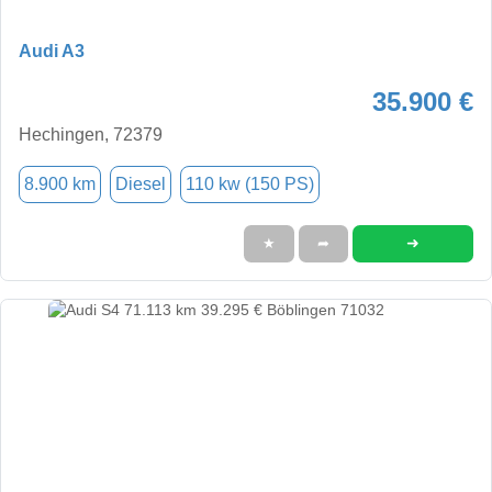
Audi A3
35.900 €
Hechingen, 72379
8.900 km
Diesel
110 kw (150 PS)
➜
★
➦