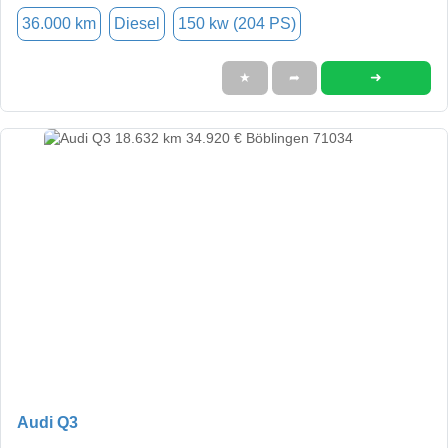
36.000 km
Diesel
150 kw (204 PS)
➜
★
➦
Audi Q3