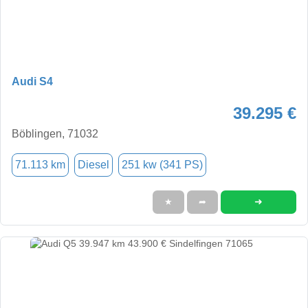
Audi S4
39.295 €
Böblingen, 71032
71.113 km
Diesel
251 kw (341 PS)
➜
★
➦