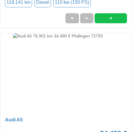
118.141 km
Diesel
110 kw (150 PS)
➜
★
➦
Audi A5