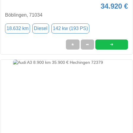
34.920 €
Böblingen, 71034
18.632 km
Diesel
142 kw (193 PS)
➜
★
➦