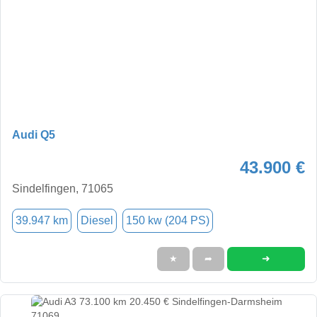
Audi Q5
43.900 €
Sindelfingen, 71065
39.947 km
Diesel
150 kw (204 PS)
➜
★
➦