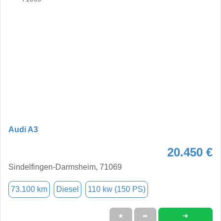
Audi A3
20.450 €
Sindelfingen-Darmsheim, 71069
73.100 km
Diesel
110 kw (150 PS)
➜
★
➦