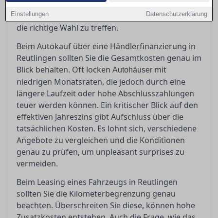
erfahren Sie hier. Bevor Sie unterschreiben,
Einstellungen
Datenschutzerklärung
sollten Sie genau wissen, worauf es ankommt, um
die richtige Wahl zu treffen.
Beim Autokauf über eine Händlerfinanzierung in
Reutlingen sollten Sie die Gesamtkosten genau im
Blick behalten. Oft locken
mit
Autohäuser
niedrigen Monatsraten, die jedoch durch eine
längere Laufzeit oder hohe Abschlusszahlungen
teuer werden können. Ein kritischer Blick auf den
effektiven Jahreszins gibt Aufschluss über die
tatsächlichen Kosten. Es lohnt sich, verschiedene
Angebote zu vergleichen und die Konditionen
genau zu prüfen, um unpleasant surprises zu
vermeiden.
Beim Leasing eines Fahrzeugs in Reutlingen
sollten Sie die Kilometerbegrenzung genau
beachten. Überschreiten Sie diese, können hohe
Zusatzkosten entstehen. Auch die Frage, wie das