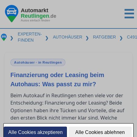
Automarkt
☰
Reutlingen
.de
Autos einfach finden
EXPERTEN-
AUTOHÄUSER
RATGEBER
C49
❯
❯
❯
❯
FINDEN
Autohäuser · in Reutlingen
Finanzierung oder Leasing beim
Autohaus: Was passt zu mir?
Beim Autokauf in Reutlingen stehen viele vor der
Entscheidung: Finanzierung oder
? Beide
Leasing
Optionen haben ihre Tücken und Vorteile, die auf
den ersten Blick nicht immer klar sind. Welche
Kosten wirklich auf Sie zukommen und welche
Lösung als Privatkunde am meisten Sinn macht,
Alle Cookies akzeptieren
Alle Cookies ablehnen